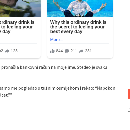
 pronašla bankovni račun na moje ime. Štedeo je svaku
a, samo me pogledao s tužnim osmijehom i rekao: “Napokon
ltet.””
K