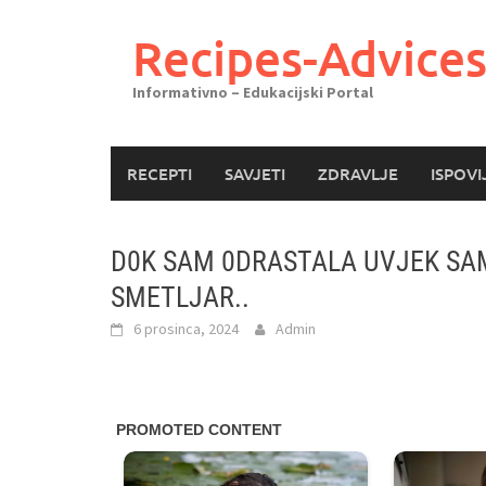
Skoči
do
Recipes-Advice
sadržaja
Informativno – Edukacijski Portal
RECEPTI
SAVJETI
ZDRAVLJE
ISPOVI
D0K SAM 0DRASTALA UVJEK SAM 
SMETLJAR..
6 prosinca, 2024
Admin