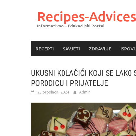
Skoči
do
Recipes-Advice
sadržaja
Informativno – Edukacijski Portal
RECEPTI
SAVJETI
ZDRAVLJE
ISPOVI
UKUSNI K0LAČIĆI KOJI SE LAK0
POR0DICU I PRIJATELJE
23 prosinca, 2024
Admin