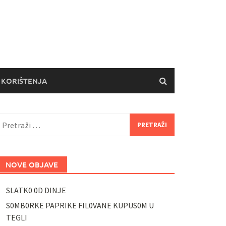
 KORIŠTENJA
retraži:
NOVE OBJAVE
SLATK0 0D DINJE
S0MB0RKE PAPRIKE FIL0VANE KUPUS0M U
TEGLI