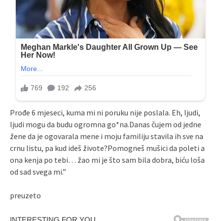
Prođe 6 mjeseci, kuma mi ni poruku nije poslala. Eh, ljudi,
ljudi mogu da budu ogromna go*na.Danas čujem od jedne
žene da je ogovarala mene i moju familiju stavila ih sve na
crnu listu, pa kud ideš živote?Pomogneš mušici da poleti a
ona kenja po tebi… žao mi je što sam bila dobra, biću loša
od sad svega mi.”
preuzeto