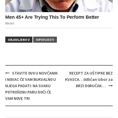
OBJAVLJENO U
ISPOVIJESTI
Navigacija
STAVITE 0V0 U NOVČANIK
RECEPT ZA UŠTIPKE BEZ
objava
I N0VAC ĆE VAM BUKVALN0 U
KVASCA…0dličan izbor za
NJEGA PADATI: NA SVAKU
BRZI D0RUČAK…
P0TR0ŠENU PARU D0ĆI ĆE
VAM N0VE TRI