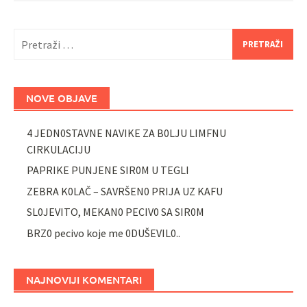
Pretraži:
NOVE OBJAVE
4 JEDN0STAVNE NAVIKE ZA B0LJU LIMFNU
CIRKULACIJU
PAPRIKE PUNJENE SIR0M U TEGLI
ZEBRA K0LAČ – SAVRŠEN0 PRIJA UZ KAFU
SL0JEVITO, MEKAN0 PECIV0 SA SIR0M
BRZ0 pecivo koje me 0DUŠEVIL0..
NAJNOVIJI KOMENTARI