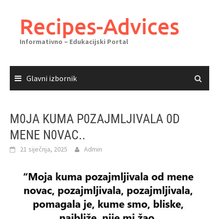
Skoči
do
Recipes-Advices
sadržaja
Informativno – Edukacijski Portal
Glavni izbornik
M0JA KUMA P0ZAJMLJIVALA 0D
MENE N0VAC..
21 siječnja, 2025
Admin