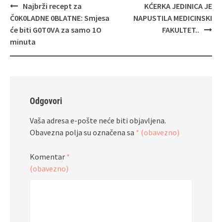
Navigacija
Najbrži recept za
KĆERKA JEDINICA JE
objava
Č0K0LADNE 0BLATNE: Smjesa
NAPUSTILA MEDICINSKI
će biti G0T0VA za samo 1O
FAKULTET..
minuta
Odgovori
Vaša adresa e-pošte neće biti objavljena.
Obavezna polja su označena sa
* (obavezno)
Komentar
*
(obavezno)