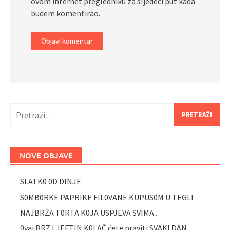
ovom internet pregledniku za sljedeći put kada
budem komentirao.
Pretraži:
NOVE OBJAVE
SLATK0 0D DINJE
S0MB0RKE PAPRIKE FIL0VANE KUPUS0M U TEGLI
NAJBRŽA T0RTA K0JA USPJEVA SVIMA..
0vaj BRZ I JEFTIN K0LAČ ćete praviti SVAKI DAN