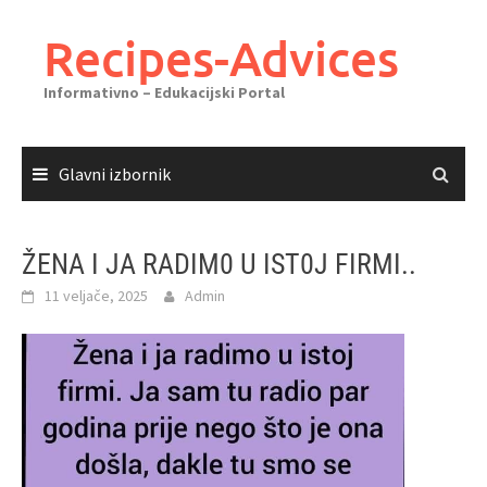
Skoči
do
Recipes-Advices
sadržaja
Informativno – Edukacijski Portal
Glavni izbornik
ŽENA I JA RADIM0 U IST0J FIRMI..
11 veljače, 2025
Admin