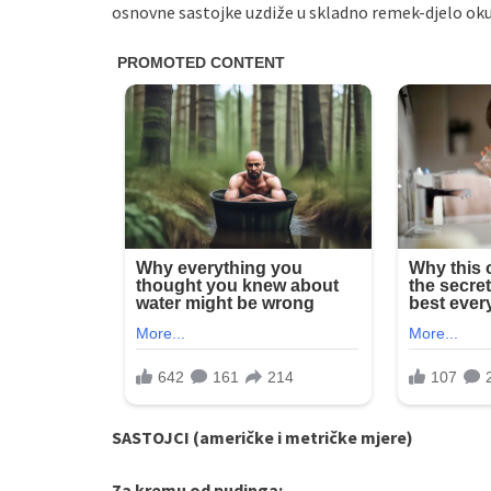
osnovne sastojke uzdiže u skladno remek-djelo okus
SASTOJCI (američke i metričke mjere)
Za kremu od pudinga: