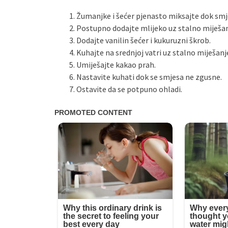
Žumanjke i šećer pjenasto miksajte dok smje
Postupno dodajte mlijeko uz stalno miješan
Dodajte vanilin šećer i kukuruzni škrob.
Kuhajte na srednjoj vatri uz stalno miješanj
Umiješajte kakao prah.
Nastavite kuhati dok se smjesa ne zgusne.
Ostavite da se potpuno ohladi.