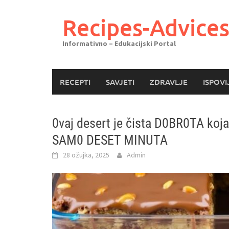
Skoči
do
Recipes-Advice
sadržaja
Informativno – Edukacijski Portal
RECEPTI
SAVJETI
ZDRAVLJE
ISPOVI
0vaj desert je čista D0BR0TA koja 
SAM0 DESET MINUTA
28 ožujka, 2025
Admin