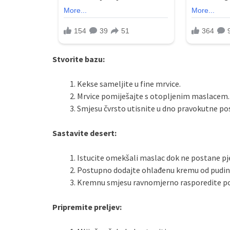
Stvorite bazu:
Kekse sameljite u fine mrvice.
Mrvice pomiješajte s otopljenim maslacem.
Smjesu čvrsto utisnite u dno pravokutne po
Sastavite desert:
Istucite omekšali maslac dok ne postane pj
Postupno dodajte ohlađenu kremu od puding
Kremnu smjesu ravnomjerno rasporedite po
Pripremite preljev: