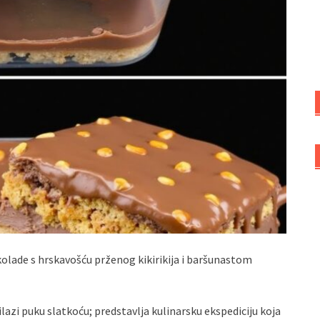
kolade s hrskavošću prženog kikirikija i baršunastom
dilazi puku slatkoću; predstavlja kulinarsku ekspediciju koja