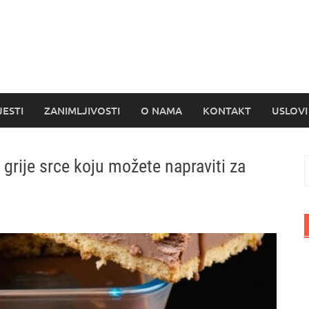
s
JESTI
ZANIMLJIVOSTI
O NAMA
KONTAKT
USLOVI
grije srce koju možete napraviti za
P