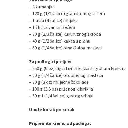
– 4 žumanjka
– 120 g (1/2 šalice) granuliranog šećera
– 1 litra (4 šalice) mlijeka
– 1 žličica vanilin šećera
– 80 g (2/3 šalice) kukuruznog škroba
– 40 g (1/2 šalice) kakaa u prahu
– 60 g (1/4 šalice) omekšalog maslaca
Za podlogu i preljev:
– 250 g (9 oz) digestivnih keksa ili graham krekera
– 60 g (1/4 šalice) otopljenog maslaca
– 80 g (3 oz) mliječne čokolade
– 100 g (3,5 oz) prženog kikirikija
– 50 ml (1/4 šalice) gustog vrhnja
Upute korak po korak
Pripremite kremu od pudinga: