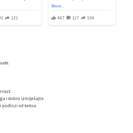
sude.
enast.
a i dobro izmiješajte.
 podlozi od keksa.