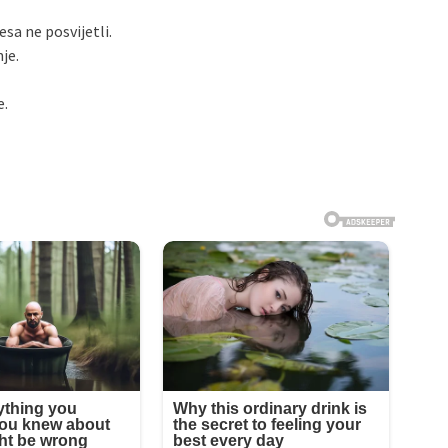
sa ne posvijetli.
je.
e.