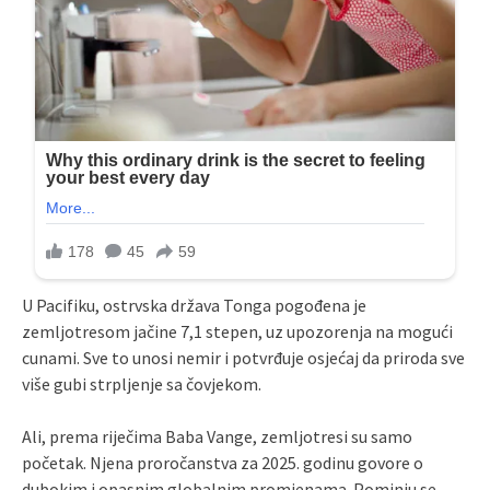
U Pacifiku, ostrvska država Tonga pogođena je
zemljotresom jačine 7,1 stepen, uz upozorenja na mogući
cunami. Sve to unosi nemir i potvrđuje osjećaj da priroda sve
više gubi strpljenje sa čovjekom.
Ali, prema riječima Baba Vange, zemljotresi su samo
početak. Njena proročanstva za 2025. godinu govore o
dubokim i opasnim globalnim promjenama. Pominju se