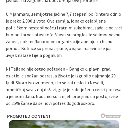
javnost na zagonetna upozorenja ove proročice.
U Mjanmaru, zemljotres jačine 7,7 stepeni po Rihteru odnio
je preko 2.000 života. Ova zemlja, ionako oslabljena
političkom nestabilnošću i ratnim sukobima, sada je na ivici
humanitarne katastrofe. Vlasti su proglasile sedmodnevnu
žalost, dok međunarodne organizacije apeluju za hitnu
pomoć. Bolnice su prenatrpane, a ispod ruševina se još
uvijek nalaze tijela poginulih.
Ni Tajland nije ostao pošteđen – Bangkok, glavni grad,
osjetio je snažan potres, a živote je izgubilo najmanje 20
ljudi. Skoro istovremeno, tlo se zatreslo i u Nevadi,
američkoj saveznoj državi, gdje je zabilježeno četiri potresa
u jednom danu. Naučnici su iznijeli procjenu da postoji više
od 25% šanse da se novi potres dogodi uskoro.