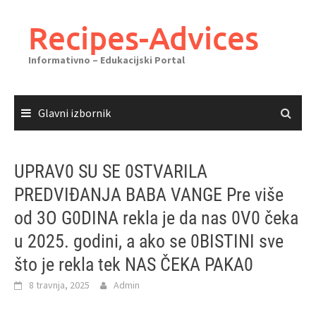
Skoči
do
Recipes-Advices
sadržaja
Informativno – Edukacijski Portal
Glavni izbornik
UPRAV0 SU SE 0STVARILA
PREDVIĐANJA BABA VANGE Pre više
od 3O G0DINA rekla je da nas 0V0 čeka
u 2025. godini, a ako se 0BISTINI sve
što je rekla tek NAS ČEKA PAKA0
8 travnja, 2025
Admin