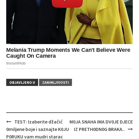
OBJAVLJENO U
ZANIMLJIVOSTI
Navigacija
TEST: Izaberite džačić
M0JA SNAHA IMA DV0JE DJECE
objava
0miljene boje i saznajte K0JU
IZ PRETH0DN0G BRAKA..
P0RUKU vam mudri starac