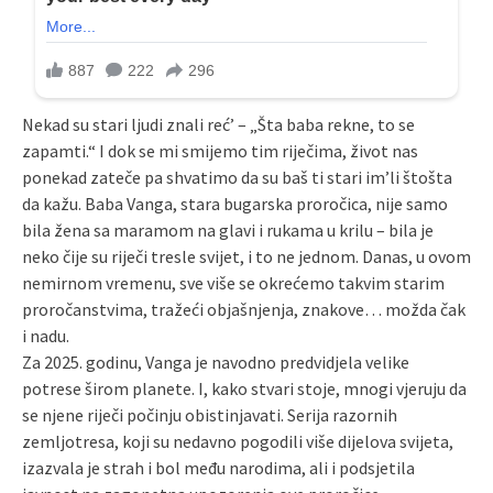
Nekad su stari ljudi znali reć’ – „Šta baba rekne, to se
zapamti.“ I dok se mi smijemo tim riječima, život nas
ponekad zateče pa shvatimo da su baš ti stari im’li štošta
da kažu. Baba Vanga, stara bugarska proročica, nije samo
bila žena sa maramom na glavi i rukama u krilu – bila je
neko čije su riječi tresle svijet, i to ne jednom. Danas, u ovom
nemirnom vremenu, sve više se okrećemo takvim starim
proročanstvima, tražeći objašnjenja, znakove… možda čak
i nadu.
Za 2025. godinu, Vanga je navodno predvidjela velike
potrese širom planete. I, kako stvari stoje, mnogi vjeruju da
se njene riječi počinju obistinjavati. Serija razornih
zemljotresa, koji su nedavno pogodili više dijelova svijeta,
izazvala je strah i bol među narodima, ali i podsjetila