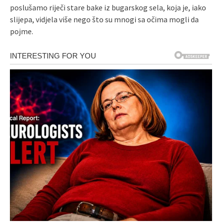
poslušamo riječi stare bake iz bugarskog sela, koja je, iako
slijepa, vidjela više nego što su mnogi sa očima mogli da
pojme.