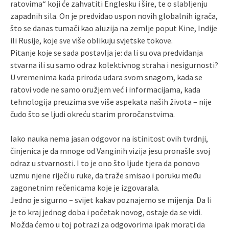
ratovima“ koji će zahvatiti Englesku i šire, te o slabljenju
zapadnih sila. On je predviđao uspon novih globalnih igrača,
što se danas tumači kao aluzija na zemlje poput Kine, Indije
ili Rusije, koje sve više oblikuju svjetske tokove.
Pitanje koje se sada postavlja je: da li su ova predviđanja
stvarna ili su samo odraz kolektivnog straha i nesigurnosti?
U vremenima kada priroda udara svom snagom, kada se
ratovi vode ne samo oružjem već i informacijama, kada
tehnologija preuzima sve više aspekata naših života – nije
čudo što se ljudi okreću starim proročanstvima.
Iako nauka nema jasan odgovor na istinitost ovih tvrdnji,
činjenica je da mnoge od Vanginih vizija jesu pronašle svoj
odraz u stvarnosti. I to je ono što ljude tjera da ponovo
uzmu njene riječi u ruke, da traže smisao i poruku među
zagonetnim rečenicama koje je izgovarala.
Jedno je sigurno – svijet kakav poznajemo se mijenja. Da li
je to kraj jednog doba i početak novog, ostaje da se vidi.
Možda ćemo u toj potrazi za odgovorima ipak morati da