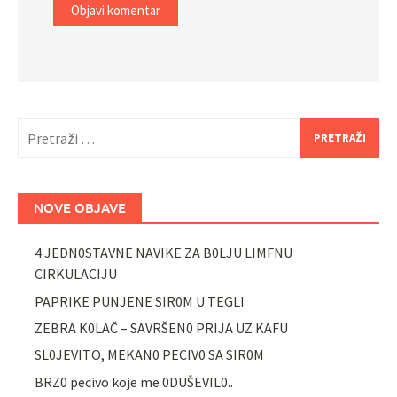
Pretraži:
NOVE OBJAVE
4 JEDN0STAVNE NAVIKE ZA B0LJU LIMFNU
CIRKULACIJU
PAPRIKE PUNJENE SIR0M U TEGLI
ZEBRA K0LAČ – SAVRŠEN0 PRIJA UZ KAFU
SL0JEVITO, MEKAN0 PECIV0 SA SIR0M
BRZ0 pecivo koje me 0DUŠEVIL0..