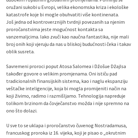
oružani sukobi u Evropi, velika ekonomska kriza i ekološke
katastrofe koje bi mogle obuhvatiti više kontinenata.
Još jedna od kontroverznijih tvrdnji povezanih sa njenim
proročanstvima jeste mogućnost kontakta sa
vanzemaljcima. Iako zvuči kao naučna fantastika, nije mali
broj onih koji vjeruju da nas u bliskoj budućnosti čeka i takav
oblik susreta.
Savremeni proroci poput Atosa Salomea i Džošue Džajlsa
također govore o velikim promjenama. Oni ističu pad
tradicionalnih finansijskih sistema, kao i naglu ekspanziju
veštačke inteligencije, koja bi mogla promijeniti način na
koji živimo, radimo i razmišljamo. Tehnologija napreduje
tolikom brzinom da čovječanstvo možda i nije spremno na
ono što dolazi.
U sve to se uklapa i proročanstvo čuvenog Nostradamusa,
francuskog proroka iz 16. vijeka, koji je pisao o „okrutnim