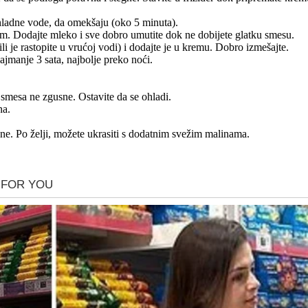
lo hladne vode, da omekšaju (oko 5 minuta).
om. Dodajte mleko i sve dobro umutite dok ne dobijete glatku smesu.
li je rastopite u vrućoj vodi) i dodajte je u kremu. Dobro izmešajte.
najmanje 3 sata, najbolje preko noći.
 smesa ne zgusne. Ostavite da se ohladi.
na.
egne. Po želji, možete ukrasiti s dodatnim svežim malinama.