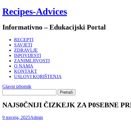
Skoči
Recipes-Advices
do
sadržaja
Informativno – Edukacijski Portal
RECEPTI
SAVJETI
ZDRAVLJE
ISPOVIJESTI
ZANIMLJIVOSTI
O NAMA
KONTAKT
USLOVI KORIŠTENJA
Glavni izbornik
NAJS0ČNIJI ČIZKEJK ZA P0SEBNE PRI
9 travnja, 2025
Admin