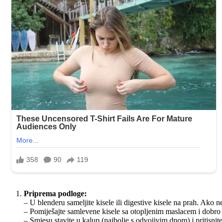
Priprema podloge:
– U blenderu sameljite kisele ili digestive kisele na prah. Ako n
– Pomiješajte samlevene kisele sa otopljenim maslacem i dobro s
– Smjesu stavite u kalup (najbolje s odvojivim dnom) i pritisnit