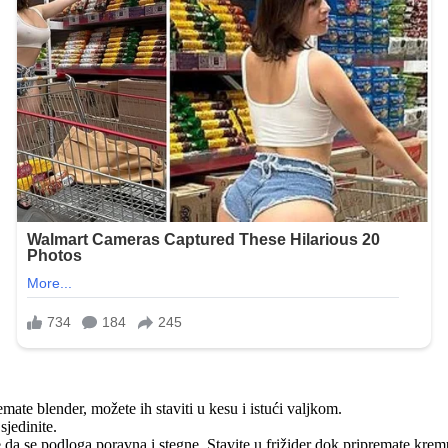
emate blender, možete ih staviti u kesu i istući valjkom.
jedinite.
e da se podloga poravna i stegne. Stavite u frižider dok pripremate krem