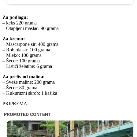
Za podlogu:
– keks 220 grama
– Otapljeni maslac: 90 grama
Za kremu:
– Mascarpone sir: 400 grama
– Robiola sir: 100 grama
– Mleko: 100 grama
– Šećer: 100 grama
– Listići želatine: 6 grama
Za preliv od malina:
– Sveže maline: 200 grama
– Šećer: 80 grama
– Kukuruzni skrob: 1 kašika
PRIPREMA: