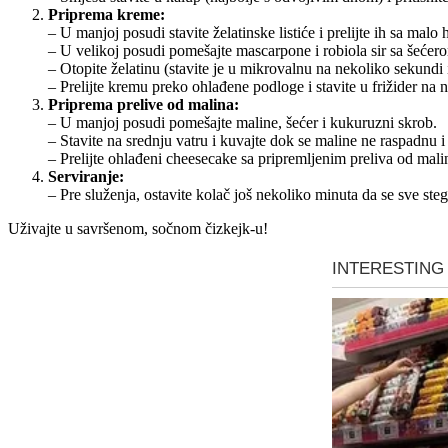
Priprema kreme:
– U manjoj posudi stavite želatinske listiće i prelijte ih sa ma
– U velikoj posudi pomešajte mascarpone i robiola sir sa šećer
– Otopite želatinu (stavite je u mikrovalnu na nekoliko sekundi i
– Prelijte kremu preko ohlađene podloge i stavite u frižider na 
Priprema prelive od malina:
– U manjoj posudi pomešajte maline, šećer i kukuruzni skrob.
– Stavite na srednju vatru i kuvajte dok se maline ne raspadnu i
– Prelijte ohlađeni cheesecake sa pripremljenim preliva od mali
Serviranje:
– Pre služenja, ostavite kolač još nekoliko minuta da se sve st
Uživajte u savršenom, sočnom čizkejk-u!