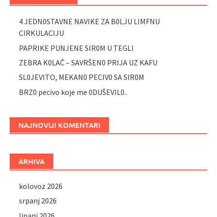
4 JEDN0STAVNE NAVIKE ZA B0LJU LIMFNU
CIRKULACIJU
PAPRIKE PUNJENE SIR0M U TEGLI
ZEBRA K0LAČ – SAVRŠEN0 PRIJA UZ KAFU
SL0JEVITO, MEKAN0 PECIV0 SA SIR0M
BRZ0 pecivo koje me 0DUŠEVIL0..
NAJNOVIJI KOMENTARI
ARHIVA
kolovoz 2026
srpanj 2026
lipanj 2026