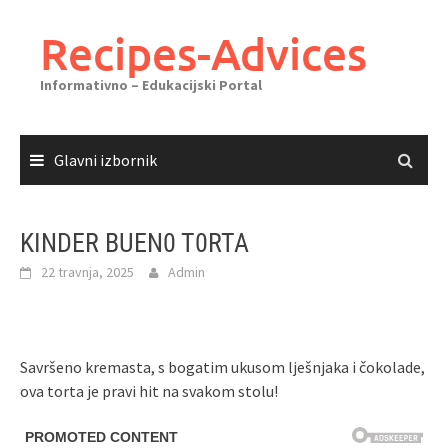
Skoči
do
Recipes-Advices
sadržaja
Informativno – Edukacijski Portal
Glavni izbornik
KINDER BUEN0 T0RTA
22 travnja, 2025
Admin
Savršeno kremasta, s bogatim ukusom lješnjaka i čokolade,
ova torta je pravi hit na svakom stolu!