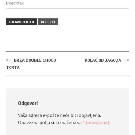
OBJAVLJENO U
RECEPTI
Navigacija
BRZA D0UBLE CH0C0
K0LAČ 0D JAG0DA
objava
T0RTA
Odgovori
Vaša adresa e-pošte neće biti objavljena.
Obavezna polja su označena sa
* (obavezno)