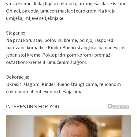
vruću kremu dodaj bijelu čokoladu, promiješaj da se istopi.
Ohladi, pa dodaj umućen maslac i eurokrem. Na kraju
umiješaj mljevene lješnjake.
Slaganje:
Na prvu koru stavi polovinu kreme, po njoj rasporedi
narezane komadiće Kinder Bueno štanglica, pa nanesi još
jedan sloj kreme. Poklopi drugom korom i premaži
ostatkom kreme ili umućenim šlagom.
Dekoracija:
Ukrasiti šlagom, Kinder Bueno štanglicama, rendanom
čokoladom ili mljevenim lješnjacima.