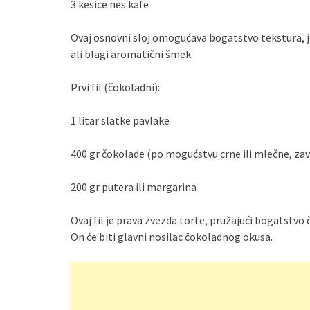
3 kesice nes kafe
Ovaj osnovni sloj omogućava bogatstvo tekstura, je
ali blagi aromatični šmek.
Prvi fil (čokoladni):
1 litar slatke pavlake
400 gr čokolade (po mogućstvu crne ili mlečne, zav
200 gr putera ili margarina
Ovaj fil je prava zvezda torte, pružajući bogatstvo 
On će biti glavni nosilac čokoladnog okusa.