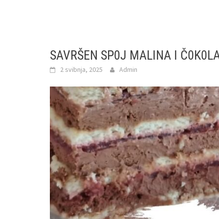
SAVRŠEN SP0J MALINA I Č0K0LA
2 svibnja, 2025
Admin