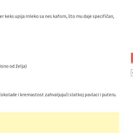
r keks upija mleko sa nes kafom, što mu daje specifičan,
isno od želja)
K
čokolade i kremastost zahvaljujući slatkoj pavlaci i puteru.