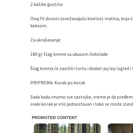
2 kašike gustina
Ovaj fil donosi osvežavajuću kiselost malina, koja
keksom.
Za ukrašavanje:
180 gr šlag kreme sa ukusom čokolade
Šlag krema će završiti tortu i dodati joj lep izgled 
PRIPREMA: Korak po korak
Sada kada imamo sve sastojke, vreme je da pređemo
svaki korak je vrlo jednostavan i lako se može izvodi