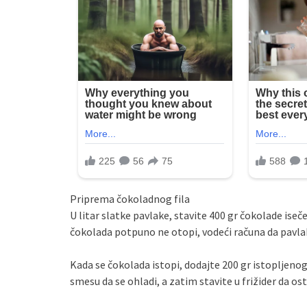
Priprema čokoladnog fila
U litar slatke pavlake, stavite 400 gr čokolade ise
čokolada potpuno ne otopi, vodeći računa da pavlak
Kada se čokolada istopi, dodajte 200 gr istopljenog
smesu da se ohladi, a zatim stavite u frižider da ost