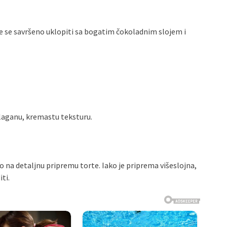
 će se savršeno uklopiti sa bogatim čokoladnim slojem i
i laganu, kremastu teksturu.
 na detaljnu pripremu torte. Iako je priprema višeslojna,
ti.