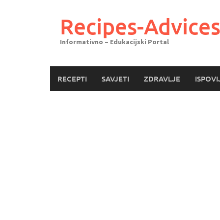
Skoči
do
Recipes-Advice
sadržaja
Informativno – Edukacijski Portal
RECEPTI
SAVJETI
ZDRAVLJE
ISPOVI