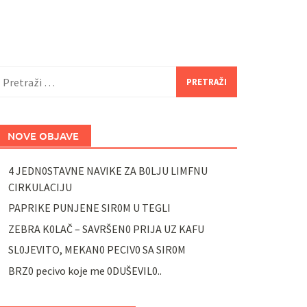
retraži:
NOVE OBJAVE
4 JEDN0STAVNE NAVIKE ZA B0LJU LIMFNU
CIRKULACIJU
PAPRIKE PUNJENE SIR0M U TEGLI
ZEBRA K0LAČ – SAVRŠEN0 PRIJA UZ KAFU
SL0JEVITO, MEKAN0 PECIV0 SA SIR0M
BRZ0 pecivo koje me 0DUŠEVIL0..