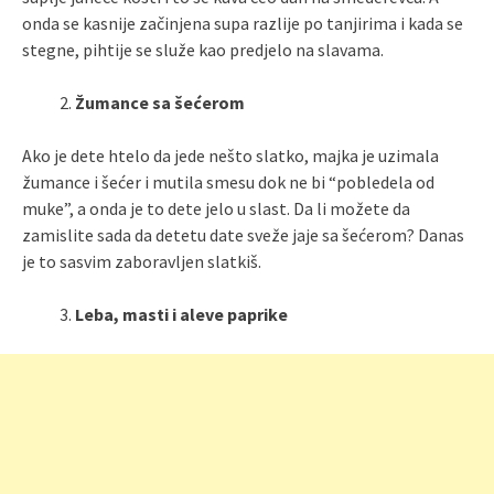
onda se kasnije začinjena supa razlije po tanjirima i kada se
stegne, pihtije se služe kao predjelo na slavama.
Žumance sa šećerom
Ako je dete htelo da jede nešto slatko, majka je uzimala
žumance i šećer i mutila smesu dok ne bi “pobledela od
muke”, a onda je to dete jelo u slast. Da li možete da
zamislite sada da detetu date sveže jaje sa šećerom? Danas
je to sasvim zaboravljen slatkiš.
Leba, masti i aleve paprike