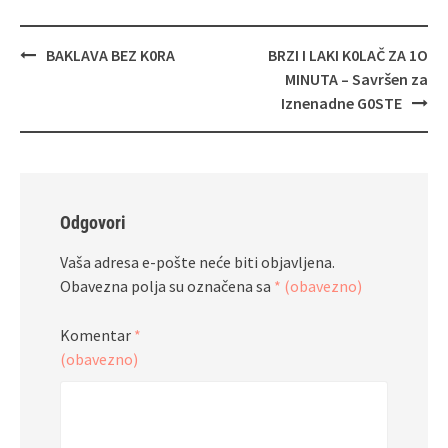
Navigacija
BAKLAVA BEZ K0RA
BRZI I LAKI K0LAČ ZA 1O
objava
MINUTA – Savršen za
Iznenadne G0STE
Odgovori
Vaša adresa e-pošte neće biti objavljena.
Obavezna polja su označena sa
* (obavezno)
Komentar
*
(obavezno)