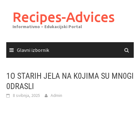
Skoči
do
Recipes-Advices
sadržaja
Informativno – Edukacijski Portal
Glavni izbornik
1O STARIH JELA NA K0JIMA SU MN0GI
0DRASLI
8 svibnja, 2025
Admin