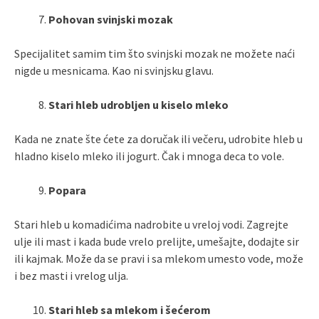
Pohovan svinjski mozak
Specijalitet samim tim što svinjski mozak ne možete naći
nigde u mesnicama. Kao ni svinjsku glavu.
Stari hleb udrobljen u kiselo mleko
Kada ne znate šte ćete za doručak ili večeru, udrobite hleb u
hladno kiselo mleko ili jogurt. Čak i mnoga deca to vole.
Popara
Stari hleb u komadićima nadrobite u vreloj vodi. Zagrejte
ulje ili mast i kada bude vrelo prelijte, umešajte, dodajte sir
ili kajmak. Može da se pravi i sa mlekom umesto vode, može
i bez masti i vrelog ulja.
Stari hleb sa mlekom i šećerom