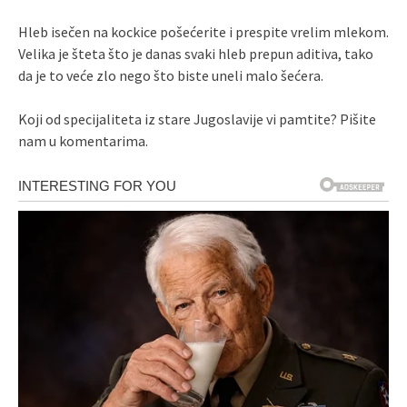
Hleb isečen na kockice pošećerite i prespite vrelim mlekom.
Velika je šteta što je danas svaki hleb prepun aditiva, tako
da je to veće zlo nego što biste uneli malo šećera.
Koji od specijaliteta iz stare Jugoslavije vi pamtite? Pišite
nam u komentarima.