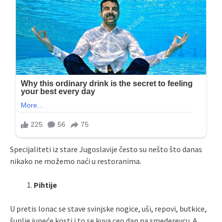
Specijaliteti iz stare Jugoslavije često su nešto što danas
nikako ne možemo naći u restoranima.
Pihtije
U pretis lonac se stave svinjske nogice, uši, repovi, butkice,
šuplje juneće kosti i to se kuva ceo dan na smederevcu. A