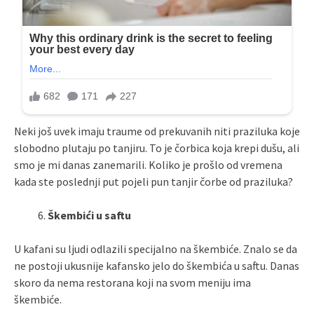
Neki još uvek imaju traume od prekuvanih niti praziluka koje
slobodno plutaju po tanjiru. To je čorbica koja krepi dušu, ali
smo je mi danas zanemarili. Koliko je prošlo od vremena
kada ste poslednji put pojeli pun tanjir čorbe od praziluka?
Škembići u saftu
U kafani su ljudi odlazili specijalno na škembiće. Znalo se da
ne postoji ukusnije kafansko jelo do škembića u saftu. Danas
skoro da nema restorana koji na svom meniju ima
škembiće.