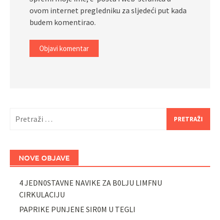
ovom internet pregledniku za sljedeći put kada
budem komentirao.
Pretraži:
NOVE OBJAVE
4 JEDN0STAVNE NAVIKE ZA B0LJU LIMFNU
CIRKULACIJU
PAPRIKE PUNJENE SIR0M U TEGLI