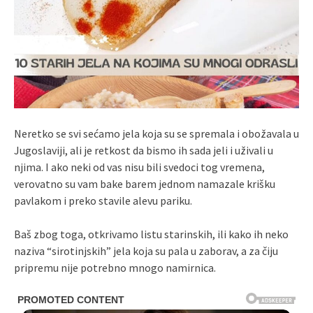
Neretko se svi sećamo jela koja su se spremala i obožavala u
Jugoslaviji, ali je retkost da bismo ih sada jeli i uživali u
njima. I ako neki od vas nisu bili svedoci tog vremena,
verovatno su vam bake barem jednom namazale krišku
pavlakom i preko stavile alevu pariku.
Baš zbog toga, otkrivamo listu starinskih, ili kako ih neko
naziva “sirotinjskih” jela koja su pala u zaborav, a za čiju
pripremu nije potrebno mnogo namirnica.