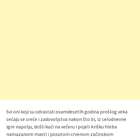
Svi oni koji su odrastali osamdesetih godina prošlog veka
sećaju se sreće i zadovoljstva nakon što bi, iz celodnevne
igre napolju, došli kući na večeru i pojeli krišku hleba
namazanom masti i posutom crvenom začinskom