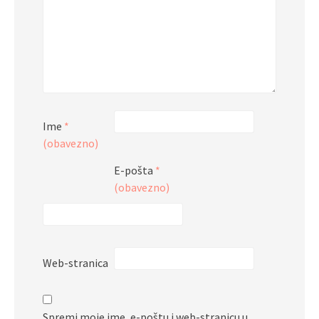
Ime
*
(obavezno)
E-pošta
*
(obavezno)
Web-stranica
Spremi moje ime, e-poštu i web-stranicu u