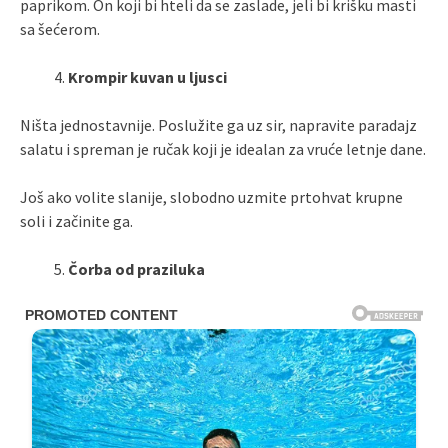
paprikom. On koji bi hteli da se zaslade, jeli bi krišku masti
sa šećerom.
Krompir kuvan u ljusci
Ništa jednostavnije. Poslužite ga uz sir, napravite paradajz
salatu i spreman je ručak koji je idealan za vruće letnje dane.
Još ako volite slanije, slobodno uzmite prtohvat krupne
soli i začinite ga.
Čorba od praziluka