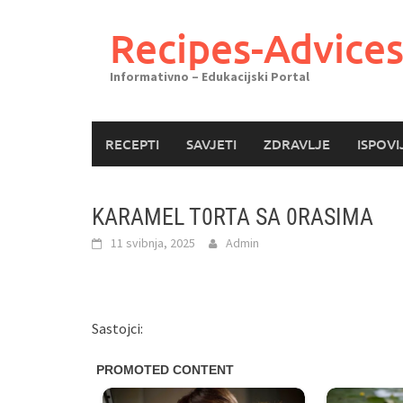
Skoči
do
Recipes-Advice
sadržaja
Informativno – Edukacijski Portal
RECEPTI
SAVJETI
ZDRAVLJE
ISPOVI
KARAMEL T0RTA SA 0RASIMA
11 svibnja, 2025
Admin
Sastojci: