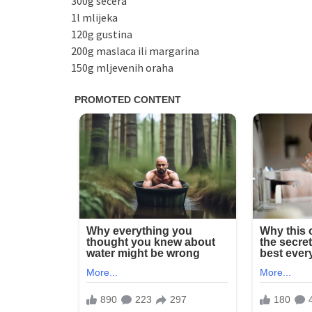
300g šećera
1l mlijeka
120g gustina
200g maslaca ili margarina
150g mljevenih oraha