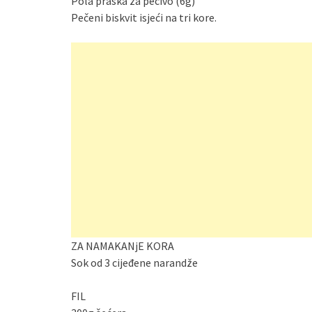
Pola praška za pecivo (6g)
Pečeni biskvit isjeći na tri kore.
ZA NAMAKANjE KORA
Sok od 3 cijeđene narandže
FIL