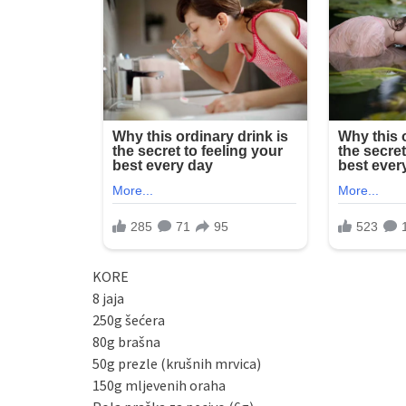
KORE
8 jaja
250g šećera
80g brašna
50g prezle (krušnih mrvica)
150g mljevenih oraha