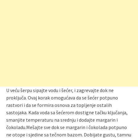
U veću šerpu sipajte vodu i šećer, i zagrevajte dok ne
proključa. Ovaj korak omogućava da se šećer potpuno
rastvori i da se formira osnova za topljenje ostalih
sastojaka. Kada voda sa šećerom dostigne tačku ključanja,
smanjite temperaturu na srednju i dodajte margarin i
čokoladu.Mešajte sve dok se margarin i čokolada potpuno
ne otope i sjedine sa tečnom bazom. Dobijate gustu, tamnu