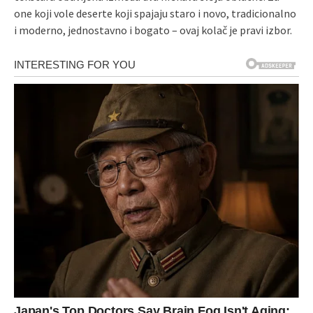
one koji vole deserte koji spajaju staro i novo, tradicionalno
i moderno, jednostavno i bogato – ovaj kolač je pravi izbor.