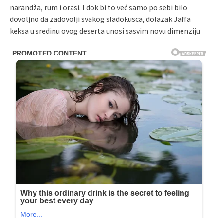
narandža, rum i orasi. I dok bi to već samo po sebi bilo
dovoljno da zadovolji svakog sladokusca, dolazak Jaffa
keksa u sredinu ovog deserta unosi sasvim novu dimenziju