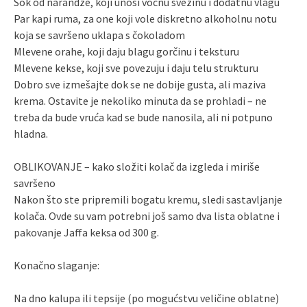
Sok od narandže, koji unosi voćnu svežinu i dodatnu vlagu
Par kapi ruma, za one koji vole diskretno alkoholnu notu
koja se savršeno uklapa s čokoladom
Mlevene orahe, koji daju blagu gorčinu i teksturu
Mlevene kekse, koji sve povezuju i daju telu strukturu
Dobro sve izmešajte dok se ne dobije gusta, ali maziva
krema. Ostavite je nekoliko minuta da se prohladi – ne
treba da bude vruća kad se bude nanosila, ali ni potpuno
hladna.
OBLIKOVANJE – kako složiti kolač da izgleda i miriše
savršeno
Nakon što ste pripremili bogatu kremu, sledi sastavljanje
kolača. Ovde su vam potrebni još samo dva lista oblatne i
pakovanje Jaffa keksa od 300 g.
Konačno slaganje:
Na dno kalupa ili tepsije (po mogućstvu veličine oblatne)