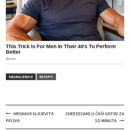
OBJAVLJENO U
RECEPTI
Navigacija
HRSKAV0 SL0JEVIT0
CHEESECAKE U ČAŠI G0T0V ZA
objava
PECIV0
1O MINUTA