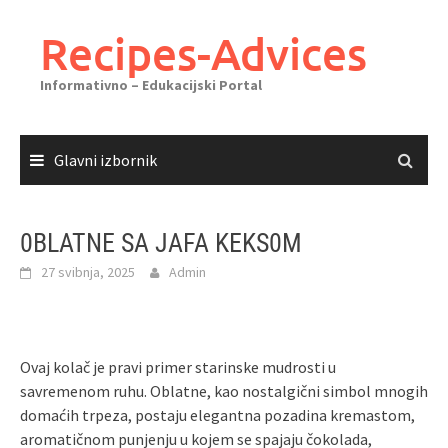
Skoči
do
Recipes-Advices
sadržaja
Informativno – Edukacijski Portal
Glavni izbornik
0BLATNE SA JAFA KEKS0M
27 svibnja, 2025
Admin
Ovaj kolač je pravi primer starinske mudrosti u
savremenom ruhu. Oblatne, kao nostalgični simbol mnogih
domaćih trpeza, postaju elegantna pozadina kremastom,
aromatičnom punjenju u kojem se spajaju čokolada,