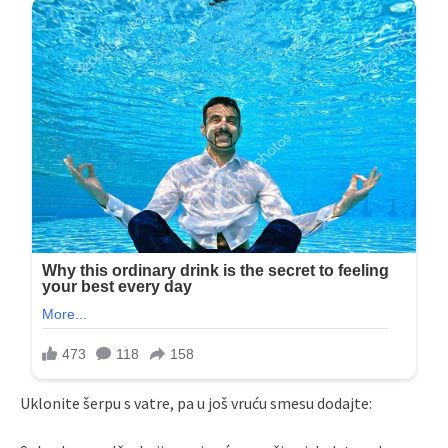
Uklonite šerpu s vatre, pa u još vruću smesu dodajte: