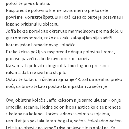
položite prvu oblatnu.
Rasporedite polovinu kreme ravnomerno preko cele
površine. Koristite špatulu ili kašiku kako biste je poravnali i
lagano pritisnuli u oblatnu.
Jaffa kekse poređajte okrenute marmeladom prema dole, u
gustom rasporedu, tako da svaki zalogaj kasnije sadrži
barem jedan komadić ovog kolačića.
Preko keksa pažljivo rasporedite drugu polovinu kreme,
ponovo pazeći da bude ravnomerno naneta.
Na sam vrh položite drugu oblatnu i lagano pritisnite
rukama da bi se sve fino slepilo.
Ostavite kolač u frižideru najmanje 4-5 sati, a idealno preko
noći, da bi se stekao i postao kompaktan za sečenje.
Ovaj oblatna kolač s Jaffa keksom nije samo ukusan – on je
emocija, sećanje, i jedna od onih poslastica koje se prenose
s kolena na koleno. Uprkos jednostavnim sastojcima,
rezultat je spektakularan: bogata, sočna, čokoladno-voćna
tekstura obavijena između dva hrskava sloja oblatne. Za