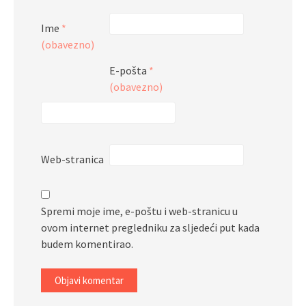
Ime
*
(obavezno)
E-pošta
*
(obavezno)
Web-stranica
Spremi moje ime, e-poštu i web-stranicu u
ovom internet pregledniku za sljedeći put kada
budem komentirao.