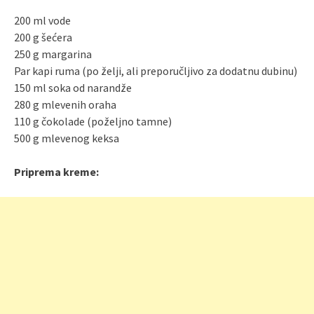
200 ml vode
200 g šećera
250 g margarina
Par kapi ruma (po želji, ali preporučljivo za dodatnu dubinu)
150 ml soka od narandže
280 g mlevenih oraha
110 g čokolade (poželjno tamne)
500 g mlevenog keksa
Priprema kreme: