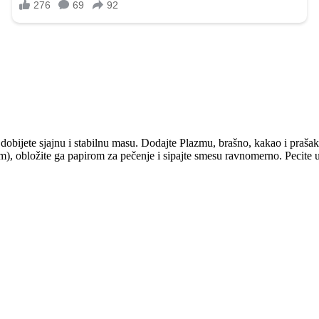
obijete sjajnu i stabilnu masu. Dodajte Plazmu, brašno, kakao i prašak 
cm), obložite ga papirom za pečenje i sipajte smesu ravnomerno. Pecite