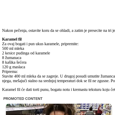
Nakon pečenja, ostavite koru da se ohladi, a zatim je presecite na tri je
Karamel fil
Za ovaj bogati i pun ukus karamele, pripremite:
500 ml mleka
2 kesice pudinga od karamele
8 žumanaca
8 kašika šećera
120 g maslaca
Priprema:
Stavite 400 ml mleka da se zagreje. U drugoj posudi umutite žumanca
njega, mešajući stalno na srednjoj temperaturi dok se fil ne zgusne. P
Karamel fil će dati torti punu, bogatu notu i kremastu teksturu koju će