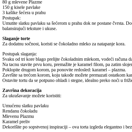
80 g mlevene Plazme
150 g kisele pavlake
3 kašike šećera u prahu
Postupak:
Umutite slatku pavlaku sa šećerom u prahu dok ne postane čvrsta. Doda
balansirajući teksture i ukuse.
Slaganje torte
Za dodatnu sočnost, koristi se čokoladno mleko za natapanje kora.
Postupak slaganja:
Svaku od tri kore blago prelijte čokoladnim mlekom, vodeći računa da 
Na tacnu stavite prvu koru, premažite je karamel filom, pa zatim sloje
Poklopite drugom korom, pa ponovite redosled: karamel – plazma.
Završite sa trećom korom, koju takođe možete premazati ostatkom kara
Ostavite tortu da se potpuno ohladi i stegne, idealno preko noći u friži
Završna dekoracija
Za ukrašavanje možete koristiti:
Umućenu slatku pavlaku
Rendanu čokoladu
Mlevenu Plazmu
Karamel preliv
Dekorišite po sopstvenoj inspiraciji – ova torta izgleda elegantno i be