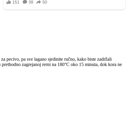
za pecivo, pa sve lagano sjedinite ručno, kako biste zadržali
 u prethodno zagrejanoj rerni na 180°C oko 15 minuta, dok kora ne