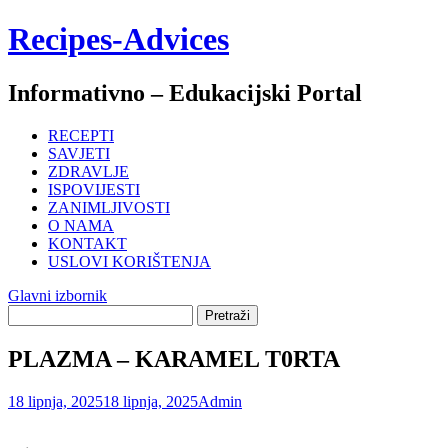
Skoči
Recipes-Advices
do
sadržaja
Informativno – Edukacijski Portal
RECEPTI
SAVJETI
ZDRAVLJE
ISPOVIJESTI
ZANIMLJIVOSTI
O NAMA
KONTAKT
USLOVI KORIŠTENJA
Glavni izbornik
PLAZMA – KARAMEL T0RTA
18 lipnja, 2025
18 lipnja, 2025
Admin