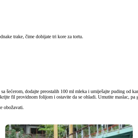
dnake trake, čime dobijate tri kore za tortu.
 sa šećerom, dodajte preostalih 100 ml mleka i umiješajte puding od k
okrijte fil providnom folijom i ostavite da se ohladi. Umutite maslac, p
te obožavati.