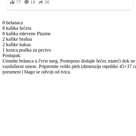
8 belanaca
8 kašika šećera
8 kašika mlevene Plazme
2 kašike brašna
2 kašike kakaa
1 kesica praška za pecivo
Postupak:
Umutite belanca u čvrst sneg. Postepeno dodajte šećer, muteći dok ne d
vazdušnost smese. Pripremite veliki pleh (dimenzija otprilike 45×37 
porumeni i blago se odvoji od ivica.