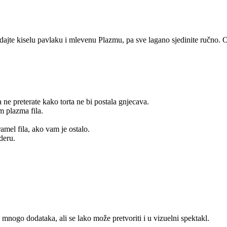
jte kiselu pavlaku i mlevenu Plazmu, pa sve lagano sjedinite ručno. Ova
ne preterate kako torta ne bi postala gnjecava.
m plazma fila.
mel fila, ako vam je ostalo.
deru.
z mnogo dodataka, ali se lako može pretvoriti i u vizuelni spektakl.