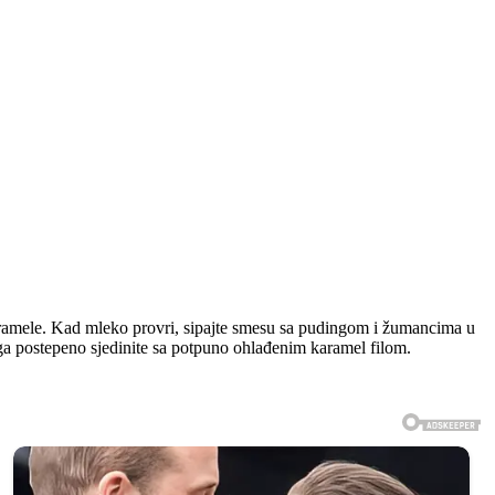
aramele. Kad mleko provri, sipajte smesu sa pudingom i žumancima u
a ga postepeno sjedinite sa potpuno ohlađenim karamel filom.