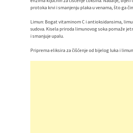
enzima ključnih za čišćenje toksina. Nadalje, bijeli
protoka krvi i smanjenju plaka u venama, što ga čin
Limun: Bogat vitaminom C i antioksidansima, limun j
sudova. Kisela priroda limunovog soka pomaže jetri
i smanjuje upalu.
Priprema eliksira za čišćenje od bijelog luka i limu