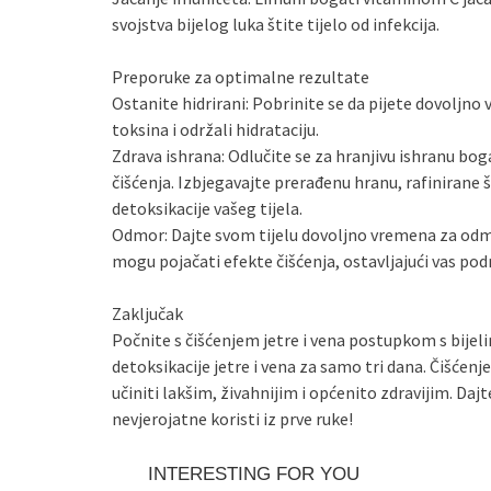
svojstva bijelog luka štite tijelo od infekcija.
Preporuke za optimalne rezultate
Ostanite hidrirani: Pobrinite se da pijete dovoljno
toksina i održali hidrataciju.
Zdrava ishrana: Odlučite se za hranjivu ishranu 
čišćenja. Izbjegavajte prerađenu hranu, rafinirane 
detoksikacije vašeg tijela.
Odmor: Dajte svom tijelu dovoljno vremena za odmo
mogu pojačati efekte čišćenja, ostavljajući vas p
Zaključak
Počnite s čišćenjem jetre i vena postupkom s bijel
detoksikacije jetre i vena za samo tri dana. Čišćenje
učiniti lakšim, živahnijim i općenito zdravijim. Daj
nevjerojatne koristi iz prve ruke!