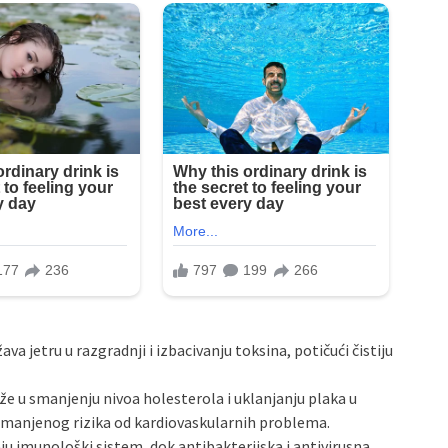
va jetru u razgradnji i izbacivanju toksina, potičući čistiju
že u smanjenju nivoa holesterola i uklanjanju plaka u
smanjenog rizika od kardiovaskularnih problema.
u imunološki sistem, dok antibakterijska i antivirusna