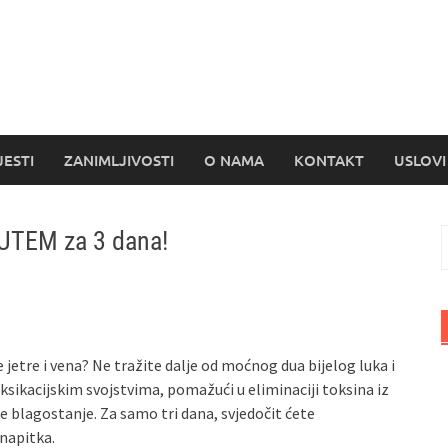
s
JESTI
ZANIMLJIVOSTI
O NAMA
KONTAKT
USLOVI
PUTEM za 3 dana!
P
 jetre i vena? Ne tražite dalje od moćnog dua bijelog luka i
oksikacijskim svojstvima, pomažući u eliminaciji toksina iz
pće blagostanje. Za samo tri dana, svjedočit ćete
napitka.