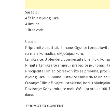
Sastojci:
4 češnja bijelog luka
4 limuna
1 litar vode
Upute:
Pripremite bijeli luk i limune: Ogulite i prepolovit
na male komadiće, uključujući koru.
Izmiksajte: U blenderu pomiješajte bijeli luk, koma
Pirjajte: Izmiksajte smjesu i prebacite je u lonac 
Procijedite i ohladite: Nakon što se prokuha, proci
bijelog luka ili limuna. Ostavite eliksir da se ohla
Čuvanje: Eliksir čuvajte u staklenoj boci u hladnjaku
Doziranje: Konzumirajte malu čašu (otprilike 100-15
dana.