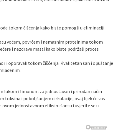
 vode tokom čišćenja kako biste pomogli u eliminaciji
bogatu voćem, povrćem i nemasnim proteinima tokom
šećere i nezdrave masti kako biste podržali proces
r i oporavak tokom čišćenja. Kvalitetan san i opuštanje
odmlađenim.
im lukom i limunom za jednostavan i prirodan način
m toksina i poboljšanjem cirkulacije, ovaj lijek će vas
te ovom jednostavnom eliksiru šansu i uvjerite se u