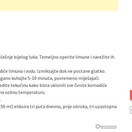
e češnje bijelog luka. Temeljno operite limune i narežite ih
diće limuna i vodu. Izmiksajte dok ne postane glatko.
i lagano kuhajte 5-10 minuta, povremeno miješajući.
jedite tekućinu kako biste uklonili sve čvrste komadiće
di na sobnu temperaturu.
.
0 ml) eliksira tri puta dnevno, prije obroka, tri uzastopna
K