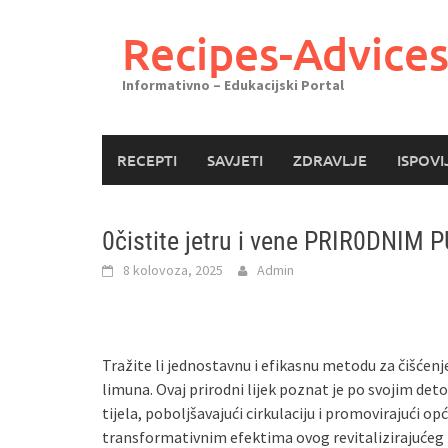
Skoči
do
Recipes-Advice
sadržaja
Informativno – Edukacijski Portal
RECEPTI
SAVJETI
ZDRAVLJE
ISPOVI
0čistite jetru i vene PRIR0DNIM 
8 kolovoza, 2025
Admin
Tražite li jednostavnu i efikasnu metodu za čišćenje
limuna. Ovaj prirodni lijek poznat je po svojim det
tijela, poboljšavajući cirkulaciju i promovirajući o
transformativnim efektima ovog revitalizirajućeg 