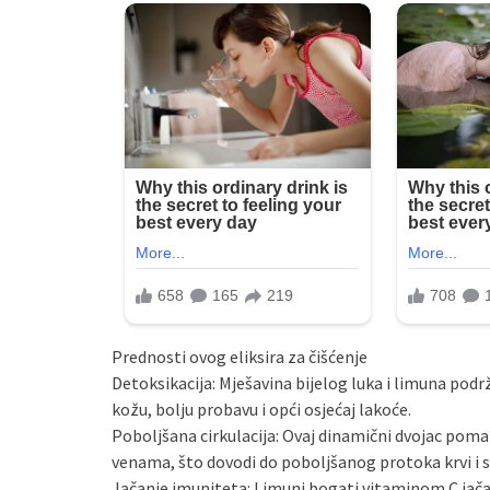
Prednosti ovog eliksira za čišćenje
Detoksikacija: Mješavina bijelog luka i limuna podrža
kožu, bolju probavu i opći osjećaj lakoće.
Poboljšana cirkulacija: Ovaj dinamični dvojac poma
venama, što dovodi do poboljšanog protoka krvi i 
Jačanje imuniteta: Limuni bogati vitaminom C jačaj