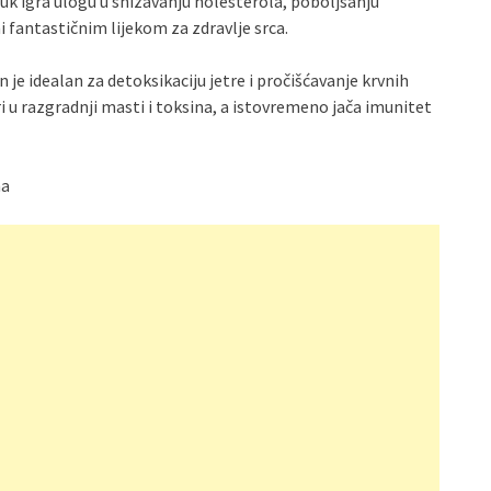
 luk igra ulogu u snižavanju holesterola, poboljšanju
i fantastičnim lijekom za zdravlje srca.
e idealan za detoksikaciju jetre i pročišćavanje krvnih
 u razgradnji masti i toksina, a istovremeno jača imunitet
na