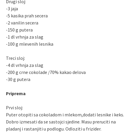
Drugi sloj:
-3 jaja
-5 kasika prah secera
-2 vanilin secera
-150 g putera
-1 dl vrhnja za slag
-100 g mlevenih lesnika
Treci sloj:
-4 dl vrhnja za slag
-200 g crne cokolade /70% kakao delova
-30 g putera
Priprema
Prvi sloj:
Puter otopiti sa cokoladom i mlekom,dodati lesnike i keks.
Dobro izmesati da se sastojci sjedine. Masu preruciti na
pladanj i rastanjiti u podlogu. Odloziti u frizider.