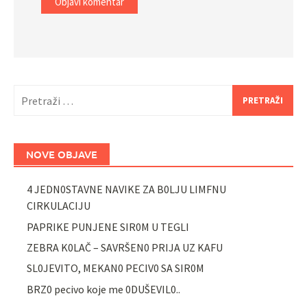
Pretraži:
NOVE OBJAVE
4 JEDN0STAVNE NAVIKE ZA B0LJU LIMFNU
CIRKULACIJU
PAPRIKE PUNJENE SIR0M U TEGLI
ZEBRA K0LAČ – SAVRŠEN0 PRIJA UZ KAFU
SL0JEVITO, MEKAN0 PECIV0 SA SIR0M
BRZ0 pecivo koje me 0DUŠEVIL0..