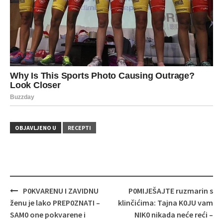
OBJAVLJENO U
RECEPTI
Navigacija
P0KVARENU I ZAVIDNU
P0MIJEŠAJTE ruzmarin s
objava
ženu je lako PREP0ZNATI –
klinčićima: Tajna K0JU vam
SAM0 one pokvarene i
NIK0 nikada neće reći –