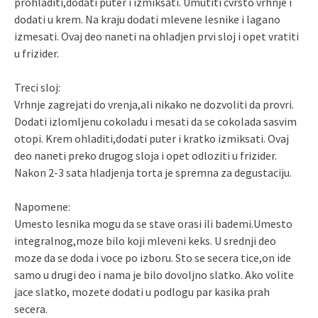
prohladiti,dodati puter i izmiksati. Umutiti cvrsto vrhnje i
dodati u krem. Na kraju dodati mlevene lesnike i lagano
izmesati. Ovaj deo naneti na ohladjen prvi sloj i opet vratiti
u frizider.
Treci sloj:
Vrhnje zagrejati do vrenja,ali nikako ne dozvoliti da provri.
Dodati izlomljenu cokoladu i mesati da se cokolada sasvim
otopi. Krem ohladiti,dodati puter i kratko izmiksati. Ovaj
deo naneti preko drugog sloja i opet odloziti u frizider.
Nakon 2-3 sata hladjenja torta je spremna za degustaciju.
Napomene:
Umesto lesnika mogu da se stave orasi ili bademi.Umesto
integralnog,moze bilo koji mleveni keks. U srednji deo
moze da se doda i voce po izboru. Sto se secera tice,on ide
samo u drugi deo i nama je bilo dovoljno slatko. Ako volite
jace slatko, mozete dodati u podlogu par kasika prah
secera.