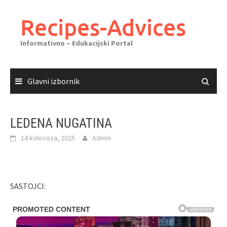
Skoči
do
Recipes-Advices
sadržaja
Informativno – Edukacijski Portal
Glavni izbornik
LEDENA NUGATINA
14 kolovoza, 2025
Admin
SASTOJCI: