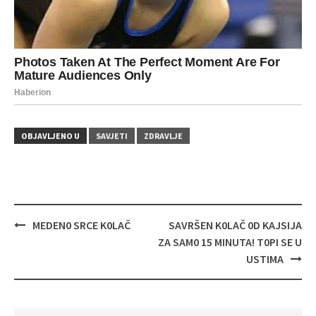
OBJAVLJENO U
SAVJETI
ZDRAVLJE
Navigacija
MEDEN0 SRCE K0LAČ
SAVRŠEN K0LAČ 0D KAJSIJA
objava
ZA SAM0 15 MINUTA! T0PI SE U
USTIMA