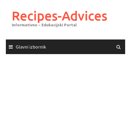
Skoči
do
Recipes-Advices
sadržaja
Informativno – Edukacijski Portal
Glavni izbornik