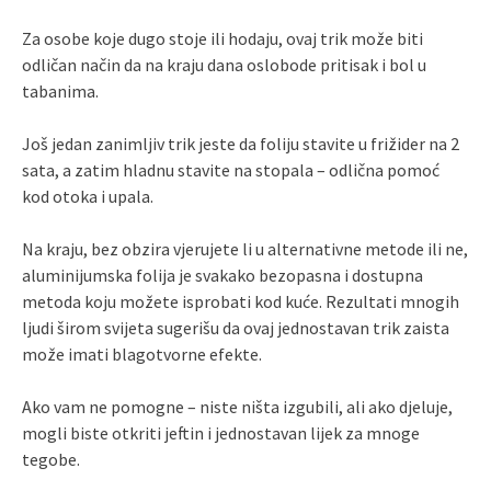
Za osobe koje dugo stoje ili hodaju, ovaj trik može biti
odličan način da na kraju dana oslobode pritisak i bol u
tabanima.
Još jedan zanimljiv trik jeste da foliju stavite u frižider na 2
sata, a zatim hladnu stavite na stopala – odlična pomoć
kod otoka i upala.
Na kraju, bez obzira vjerujete li u alternativne metode ili ne,
aluminijumska folija je svakako bezopasna i dostupna
metoda koju možete isprobati kod kuće. Rezultati mnogih
ljudi širom svijeta sugerišu da ovaj jednostavan trik zaista
može imati blagotvorne efekte.
Ako vam ne pomogne – niste ništa izgubili, ali ako djeluje,
mogli biste otkriti jeftin i jednostavan lijek za mnoge
tegobe.