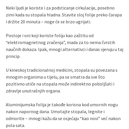
Neki ljudi je koriste i za podsticanje cirkulacije, posebno
zimi kada su stopala hladna. Stavite sloj folije preko čarapa
i držite 20 minuta – noge će se brzo ugrijati.
Postoje i oni koji koriste foliju kao zaštitu od
“elektromagnetnog zračenja”, mada za to nema čvrstih
naučnih dokaza. Ipak, mnogi alternativci i danas vjeruju u taj
princip.
U kineskoj tradicionalnoj medicini, stopala su povezana s
mnogim organima u tijelu, pa se smatra da sve što
pozitivno utiče na stopala može indirektno poboljšati i
zdravlje unutrašnjih organa.
Aluminijumska folija je takođe korisna kod umornih nogu
nakon napornog dana. Umotajte stopala, legnite i
odmorite – mnogi kažu da se osjećaju “kao novi” već nakon
pola sata.