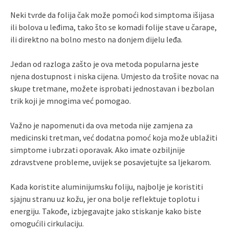
Neki tvrde da folija čak može pomoći kod simptoma išijasa
ili bolova u leđima, tako što se komadi folije stave u čarape,
ili direktno na bolno mesto na donjem dijelu leđa.
Jedan od razloga zašto je ova metoda popularna jeste
njena dostupnost i niska cijena. Umjesto da trošite novac na
skupe tretmane, možete isprobati jednostavan i bezbolan
trik koji je mnogima već pomogao.
Važno je napomenuti da ova metoda nije zamjena za
medicinski tretman, već dodatna pomoć koja može ublažiti
simptome i ubrzati oporavak. Ako imate ozbiljnije
zdravstvene probleme, uvijek se posavjetujte sa ljekarom.
Kada koristite aluminijumsku foliju, najbolje je koristiti
sjajnu stranu uz kožu, jer ona bolje reflektuje toplotu i
energiju. Takođe, izbjegavajte jako stiskanje kako biste
omogućili cirkulaciju.