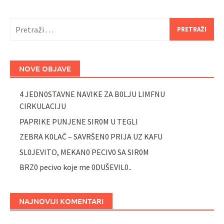
Pretraži:
NOVE OBJAVE
4 JEDN0STAVNE NAVIKE ZA B0LJU LIMFNU
CIRKULACIJU
PAPRIKE PUNJENE SIR0M U TEGLI
ZEBRA K0LAČ – SAVRŠEN0 PRIJA UZ KAFU
SL0JEVITO, MEKAN0 PECIV0 SA SIR0M
BRZ0 pecivo koje me 0DUŠEVIL0..
NAJNOVIJI KOMENTARI