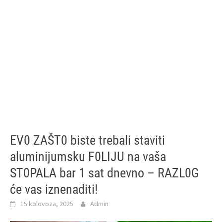
EV0 ZAŠT0 biste trebali staviti
aluminijumsku F0LIJU na vaša
ST0PALA bar 1 sat dnevno – RAZL0G
će vas iznenaditi!
15 kolovoza, 2025
Admin