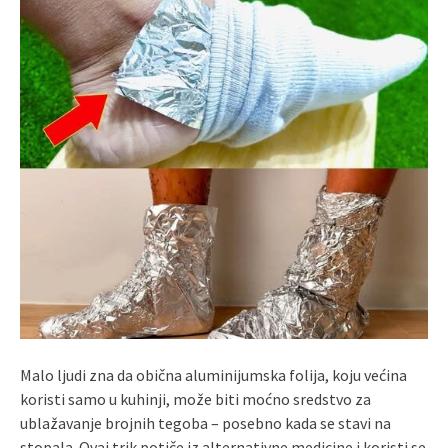
Malo ljudi zna da obična aluminijumska folija, koju većina
koristi samo u kuhinji, može biti moćno sredstvo za
ublažavanje brojnih tegoba – posebno kada se stavi na
stopala. Ovaj trik potiče iz alternativne medicine i koristi se