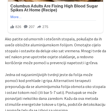
Ako patite od umornih i otečenih stopala, pokušajte da ih
uveče obložite aluminijumskom folijom. Omotajte cijelo
stopalo i ostavite da deluje oko sat vremena. Mnogi tvrde da
već nakon prve upotrebe osjete olakšanje, a redovno
korišćenje može pomoći u prevenciji napetosti i grčeva.
Jedna od najzanimljivijih tvrdnji jeste da folija može
pomoći kod prehlade i gripa. Alternativni terapeuti
preporučuju da se aluminijumska folija obmota oko stopala
i ostavi tokom noći (ili bar 5-7 sati). Postupak se može
ponavljati nekoliko dana zaredom. Kažu da ova metoda
stimuliše energetske tokove u tijelu, podstiče detoksikaciju
i pomaže telu da se izbori sa virusima.