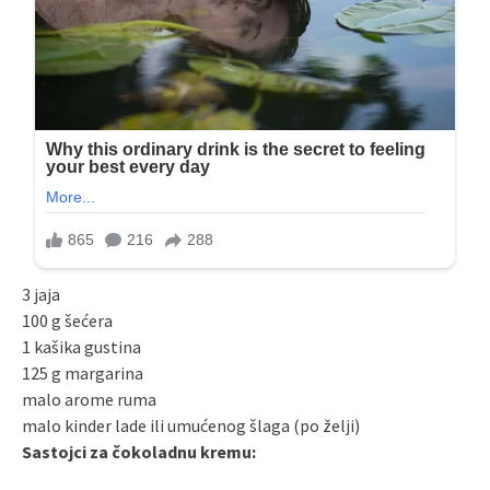
3 jaja
100 g šećera
1 kašika gustina
125 g margarina
malo arome ruma
malo kinder lade ili umućenog šlaga (po želji)
Sastojci za čokoladnu kremu: