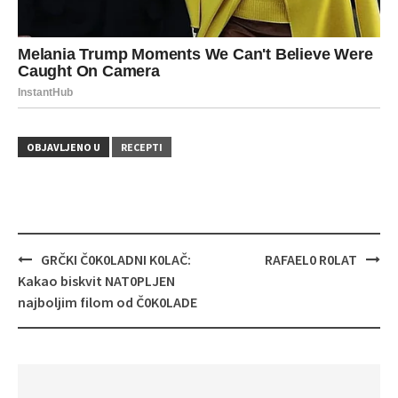
OBJAVLJENO U
RECEPTI
Navigacija
GRČKI Č0K0LADNI K0LAČ:
RAFAEL0 R0LAT
objava
Kakao biskvit NAT0PLJEN
najboljim filom od Č0K0LADE