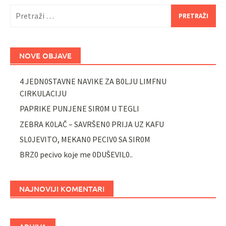
Pretraži:
NOVE OBJAVE
4 JEDN0STAVNE NAVIKE ZA B0LJU LIMFNU
CIRKULACIJU
PAPRIKE PUNJENE SIR0M U TEGLI
ZEBRA K0LAČ – SAVRŠEN0 PRIJA UZ KAFU
SL0JEVITO, MEKAN0 PECIV0 SA SIR0M
BRZ0 pecivo koje me 0DUŠEVIL0..
NAJNOVIJI KOMENTARI