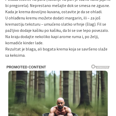
bi pregorela). Neprestano mešajte dok se smesa ne zgusne.
Kada je krema dovoljno kuvana, ostavite je da se ohladi.
U ohlađenu kremu možete dodati margarin, ili – za još
kremastiju teksturu – umućeno slatko vrhnje (šlag). Fil se
pažljivo dodaje kašiku po kašiku, da bi se sve lepo povezalo.
Na kraju dodajte nekoliko kapi arome ruma i, po želji,
komadiće kinder lade.
Rezultat je blaga, ali bogata krema koja se savršeno slaže
sa keksima.