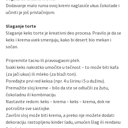
Dodavanje malo ruma ovoj kremi naglasiće ukus čokolade i
učiniti je još privlačnijom.
Slaganje torte
Slaganje keks torte je kreativni deo procesa. Pravilo je da se
keks i krema uvek smenjuju, kako bi desert bio mekan i
sočan.
Pripremite tacnu ili pravougaoni pleh.
Svaki keks nakratko umočite u tečnost – to može biti kafa
(za jači ukus) ili mleko (za blaži ton).
Poređajte prvi red keksa (npr. 4 u širinu i 5 u dužinu).
Premažite sloj kreme – bilo da ste se odlučili za žutu,
čokoladnu ili kombinaciju.
Nastavite redom: keks – krema – keks – krema, dok ne
potrošite sve sastojke.
Završni sloj može biti krema, a preko nje možete dodati
dekoraciju: rastopljenu kinder ladu, umućen šlag ili rendanu