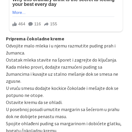
Priprema čokoladne kreme
Odvojite malo mleka i u njemu razmutite puding prah i
žumanca.
Ostatak mleka stavite na šporet i zagrejte do ključanja.
Kada mleko provri, dodajte razmućeni puding sa
žumancima i kuvajte uz stalno mešanje dok se smesa ne
zgusne.
U vruću smesu dodajte kockice čokolade i mešajte dok se
potpuno ne otope.
Ostavite kremu da se ohladi.
U posebnoj posudi umutite margarin sa šećerom u prahu
dok ne dobijete penastu masu.
Spojite ohlađeni puding sa margarinom i dobićete glatku,
bogatu čokoladnu kremu.