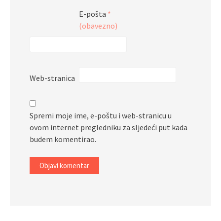
E-pošta
*
(obavezno)
Web-stranica
Spremi moje ime, e-poštu i web-stranicu u
ovom internet pregledniku za sljedeći put kada
budem komentirao.