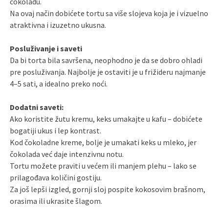
čokoladu.
Na ovaj način dobićete tortu sa više slojeva koja je i vizuelno
atraktivna i izuzetno ukusna.
Posluživanje i saveti
Da bi torta bila savršena, neophodno je da se dobro ohladi
pre posluživanja. Najbolje je ostaviti je u frižideru najmanje
4–5 sati, a idealno preko noći.
Dodatni saveti:
Ako koristite žutu kremu, keks umakajte u kafu – dobićete
bogatiji ukus i lep kontrast.
Kod čokoladne kreme, bolje je umakati keks u mleko, jer
čokolada već daje intenzivnu notu.
Tortu možete praviti u većem ili manjem plehu – lako se
prilagođava količini gostiju.
Za još lepši izgled, gornji sloj pospite kokosovim brašnom,
orasima ili ukrasite šlagom.