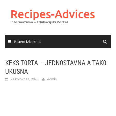
Skoči
do
Recipes-Advices
sadržaja
Informativno – Edukacijski Portal
Glavni izbornik
KEKS T0RTA – JEDN0STAVNA A TAK0
UKUSNA
24 kolovoza, 2025
Admin