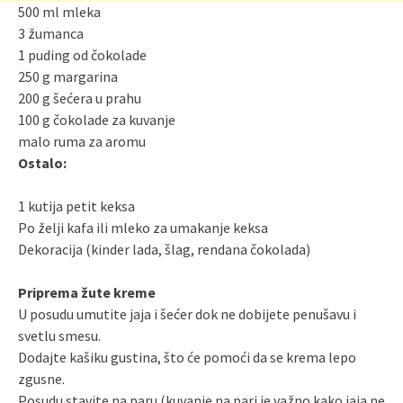
500 ml mleka
3 žumanca
1 puding od čokolade
250 g margarina
200 g šećera u prahu
100 g čokolade za kuvanje
malo ruma za aromu
Ostalo:
1 kutija petit keksa
Po želji kafa ili mleko za umakanje keksa
Dekoracija (kinder lada, šlag, rendana čokolada)
Priprema žute kreme
U posudu umutite jaja i šećer dok ne dobijete penušavu i
svetlu smesu.
Dodajte kašiku gustina, što će pomoći da se krema lepo
zgusne.
Posudu stavite na paru (kuvanje na pari je važno kako jaja ne