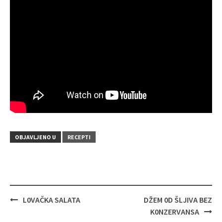
OBJAVLJENO U
RECEPTI
Navigacija
L0VAČKA SALATA
DŽEM 0D ŠLJIVA BEZ
objava
K0NZERVANSA