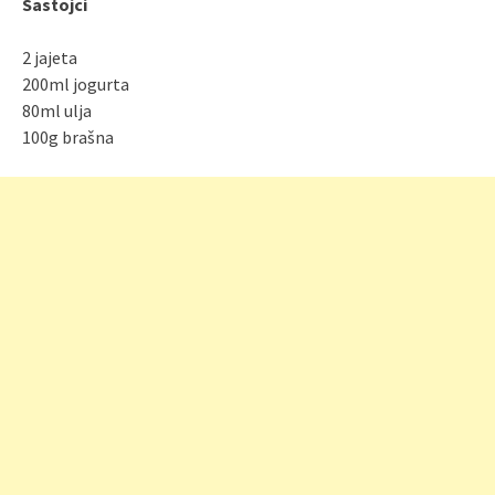
Sastojci
2 jajeta
200ml jogurta
80ml ulja
100g brašna