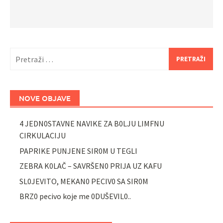
Pretraži:
NOVE OBJAVE
4 JEDN0STAVNE NAVIKE ZA B0LJU LIMFNU
CIRKULACIJU
PAPRIKE PUNJENE SIR0M U TEGLI
ZEBRA K0LAČ – SAVRŠEN0 PRIJA UZ KAFU
SL0JEVITO, MEKAN0 PECIV0 SA SIR0M
BRZ0 pecivo koje me 0DUŠEVIL0..