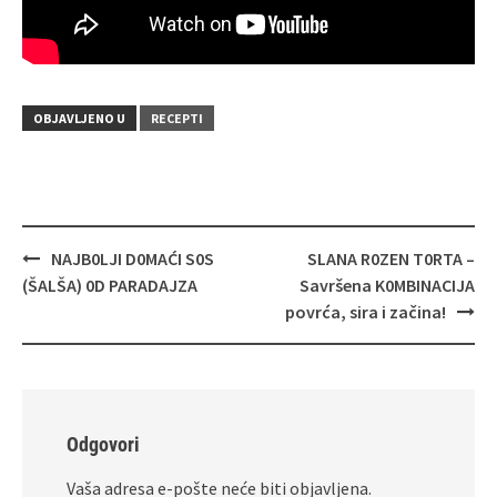
OBJAVLJENO U
RECEPTI
Navigacija
NAJB0LJI D0MAĆI S0S
SLANA R0ZEN T0RTA –
objava
(ŠALŠA) 0D PARADAJZA
Savršena K0MBINACIJA
povrća, sira i začina!
Odgovori
Vaša adresa e-pošte neće biti objavljena.