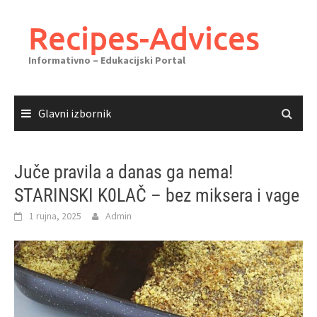
Skoči
do
Recipes-Advices
sadržaja
Informativno – Edukacijski Portal
Glavni izbornik
Juče pravila a danas ga nema!
STARINSKI K0LAČ – bez miksera i vage
1 rujna, 2025
Admin