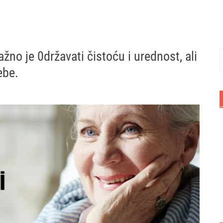
 je 0državati čistoću i urednost, ali
P
ebe.