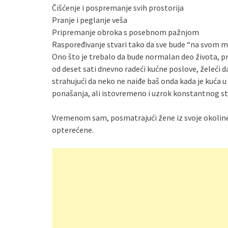
Čišćenje i pospremanje svih prostorija
Pranje i peglanje veša
Pripremanje obroka s posebnom pažnjom
Raspoređivanje stvari tako da sve bude “na svom 
Ono što je trebalo da bude normalan deo života, pre
od deset sati dnevno radeći kućne poslove, želeći d
strahujući da neko ne naiđe baš onda kada je kuća 
ponašanja, ali istovremeno i uzrok konstantnog st
Vremenom sam, posmatrajući žene iz svoje okoline, 
opterećene.