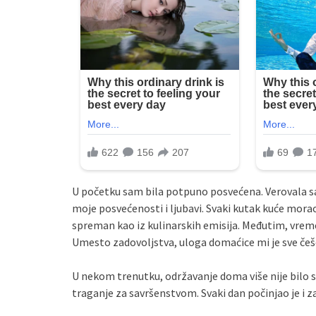
U početku sam bila potpuno posvećena. Verovala s
moje posvećenosti i ljubavi. Svaki kutak kuće mora
spreman kao iz kulinarskih emisija. Međutim, vre
Umesto zadovoljstva, uloga domaćice mi je sve češće
U nekom trenutku, održavanje doma više nije bilo 
traganje za savršenstvom. Svaki dan počinjao je i z