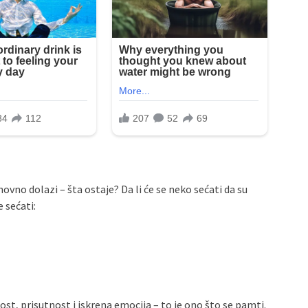
vno dolazi – šta ostaje? Da li će se neko sećati da su
e sećati:
ost, prisutnost i iskrena emocija – to je ono što se pamti.