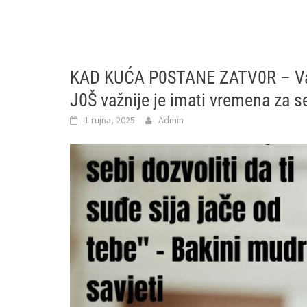
KAD KUĆA P0STANE ZATV0R – Važno
J0Š važnije je imati vremena za s
1 rujna, 2025
Admin