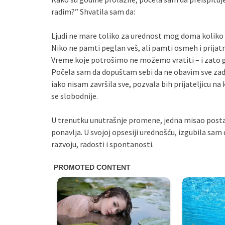
radim?” Shvatila sam da:
Ljudi ne mare toliko za urednost mog doma koliko 
Niko ne pamti peglan veš, ali pamti osmeh i prijat
Vreme koje potrošimo ne možemo vratiti – i zato
Počela sam da dopuštam sebi da ne obavim sve za
iako nisam završila sve, pozvala bih prijateljicu na 
se slobodnije.
U trenutku unutrašnje promene, jedna misao postala
ponavlja. U svojoj opsesiji urednošću, izgubila s
razvoju, radosti i spontanosti.