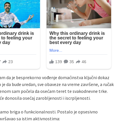
am da je besprekorno vođenje domaćinstva ključni dokaz
o je da bude uredan, sve obaveze na vreme završene, a ručak
menom sam počela da osećam teret te svakodnevne trke.
 donosila osećaj zarobljenosti i iscrpljenosti.
samo briga o funkcionalnosti. Postalo je opsesivno
avršavao sa istim aktivnostima: