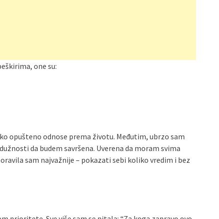
eškirima, one su:
 tako opušteno odnose prema životu. Međutim, ubrzo sam
u dužnosti da budem savršena. Uverena da moram svima
ravila sam najvažnije – pokazati sebi koliko vredim i bez
m prioritete. Sve više sam se pitala: “Za koga zapravo ovo