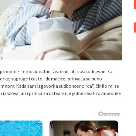
 promene – emocionalne, životne, ali i svakodnevne. Za
rke, supruge i često i domaćice, prihvata sa puno
a mnom. Kada sam izgovorila sudbonosno “da”, činilo mi se
zazova, ali i prilika za ostvarenje jedne idealizovane slike