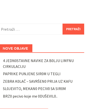
retraži:
NOVE OBJAVE
4 JEDN0STAVNE NAVIKE ZA B0LJU LIMFNU
CIRKULACIJU
PAPRIKE PUNJENE SIR0M U TEGLI
ZEBRA K0LAČ – SAVRŠEN0 PRIJA UZ KAFU
SL0JEVITO, MEKAN0 PECIV0 SA SIR0M
BRZ0 pecivo koje me 0DUŠEVIL0..