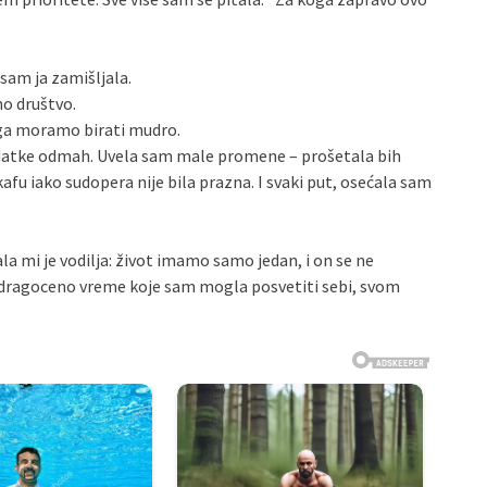
sam ja zamišljala.
no društvo.
 ga moramo birati mudro.
datke odmah. Uvela sam male promene – prošetala bih
kafu iako sudopera nije bila prazna. I svaki put, osećala sam
 mi je vodilja: život imamo samo jedan, i on se ne
am dragoceno vreme koje sam mogla posvetiti sebi, svom