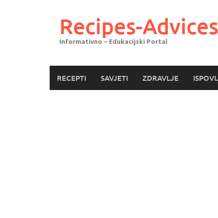
Skoči
do
Recipes-Advice
sadržaja
Informativno – Edukacijski Portal
RECEPTI
SAVJETI
ZDRAVLJE
ISPOVI