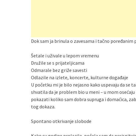
Dok sam ja brinula o zavesama i tačno poređanim p
Šetale i uživale u lepom vremenu
Družile se s prijateljicama
Odmarale bez griže savesti
Odlazile na izlete, koncerte, kulturne događaje
U početku mi je bilo nejasno kako uspevaju da se
shvatila da je problem bio u meni – u mom osećaj
pokazati koliko sam dobra supruga i domaćica, zabo
tog dokaza.
Spontano otkrivanje slobode
Kako su godine prolazile, počela sam da preispituje