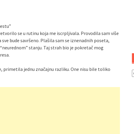
mestu”
tvorilo se u rutinu koja me iscrpljivala. Provodila sam više
a sve bude savršeno. Plašila sam se iznenadnih poseta,
u “neurednom” stanju. Taj strah bio je pokretač mog
resa.
primetila jednu značajnu razliku. One nisu bile toliko
K