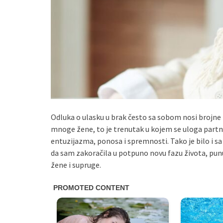
Odluka o ulasku u brak često sa sobom nosi brojne
mnoge žene, to je trenutak u kojem se uloga partne
entuzijazma, ponosa i spremnosti. Tako je bilo i s
da sam zakoračila u potpuno novu fazu života, punu i
žene i supruge.