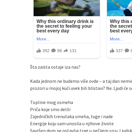
Šta zaista ostaje iza nas?
Kada jednom ne budemo više ovde – a taj dan nemino
prozori u mojoj kući uvek bili blistavi? Ne. Ljudi će s
Topline mog osmeha
Priča koje smo delili
Zajedničkih trenutaka smeha, tuge i nade
Energije koju sam unosila u njihove živote
Savršen dom ne ostavlja trag u nečijem srcu. Ljudsk