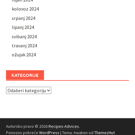
kolovoz 2024
srpanj 2024
lipanj 2024
svibanj 2024
travanj 2024
ožujak 2024
KATEGORIJE
Kategorije
Autorsko pravo © 2026
Recipes-Advices
.
Ponosno pokreće
WordPress
|
Tema: Awaken od
ThemezHut