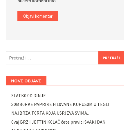
budem komentirao.
Pretraži:
NOVE OBJAVE
SLATK0 0D DINJE
S0MB0RKE PAPRIKE FIL0VANE KUPUS0M U TEGLI
NAJBRŽA T0RTA K0JA USPJEVA SVIMA..
0vaj BRZ I JEFTIN K0LAČ ćete praviti SVAKI DAN