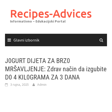
Skoči
do
Recipes-Advices
sadržaja
Informativno – Edukacijski Portal
Glavni izbornik
J0GURT DIJETA ZA BRZ0
MRŠAVLJENJE: Zdrav način da izgubite
D0 4 KIL0GRAMA ZA 3 DANA
3 rujna, 2025
Admin