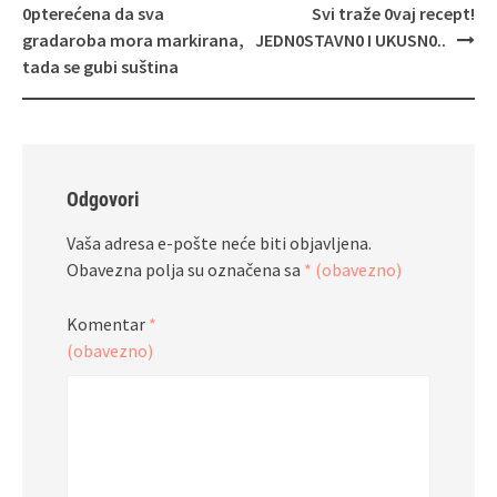
objava
0pterećena da sva
Svi traže 0vaj recept!
gradaroba mora markirana,
JEDN0STAVN0 I UKUSN0..
tada se gubi suština
Odgovori
Vaša adresa e-pošte neće biti objavljena.
Obavezna polja su označena sa
* (obavezno)
Komentar
*
(obavezno)