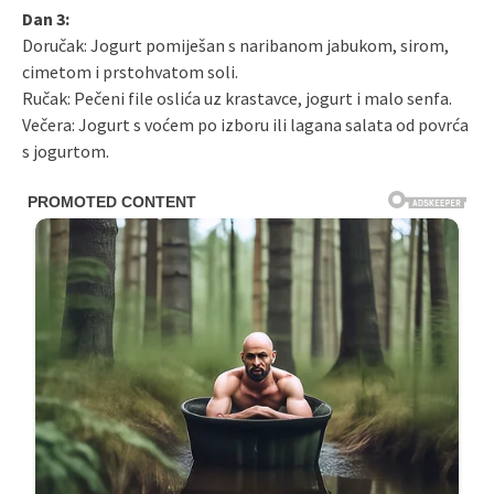
Dan 3:
Doručak: Jogurt pomiješan s naribanom jabukom, sirom,
cimetom i prstohvatom soli.
Ručak: Pečeni file oslića uz krastavce, jogurt i malo senfa.
Večera: Jogurt s voćem po izboru ili lagana salata od povrća
s jogurtom.