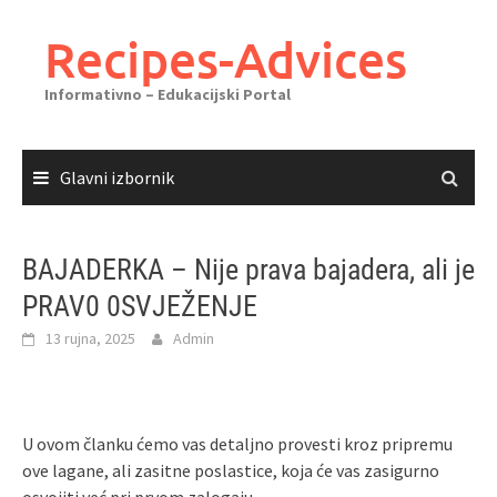
Skoči
do
Recipes-Advices
sadržaja
Informativno – Edukacijski Portal
Glavni izbornik
BAJADERKA – Nije prava bajadera, ali je
PRAV0 0SVJEŽENJE
13 rujna, 2025
Admin
U ovom članku ćemo vas detaljno provesti kroz pripremu
ove lagane, ali zasitne poslastice, koja će vas zasigurno