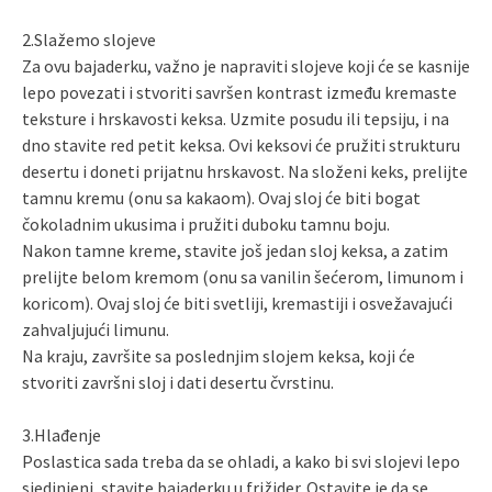
2.Slažemo slojeve
Za ovu bajaderku, važno je napraviti slojeve koji će se kasnije
lepo povezati i stvoriti savršen kontrast između kremaste
teksture i hrskavosti keksa. Uzmite posudu ili tepsiju, i na
dno stavite red petit keksa. Ovi keksovi će pružiti strukturu
desertu i doneti prijatnu hrskavost. Na složeni keks, prelijte
tamnu kremu (onu sa kakaom). Ovaj sloj će biti bogat
čokoladnim ukusima i pružiti duboku tamnu boju.
Nakon tamne kreme, stavite još jedan sloj keksa, a zatim
prelijte belom kremom (onu sa vanilin šećerom, limunom i
koricom). Ovaj sloj će biti svetliji, kremastiji i osvežavajući
zahvaljujući limunu.
Na kraju, završite sa poslednjim slojem keksa, koji će
stvoriti završni sloj i dati desertu čvrstinu.
3.Hlađenje
Poslastica sada treba da se ohladi, a kako bi svi slojevi lepo
sjedinjeni, stavite bajaderku u frižider. Ostavite je da se