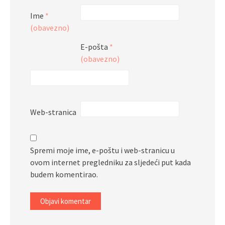
Ime
*
(obavezno)
E-pošta
*
(obavezno)
Web-stranica
Spremi moje ime, e-poštu i web-stranicu u
ovom internet pregledniku za sljedeći put kada
budem komentirao.