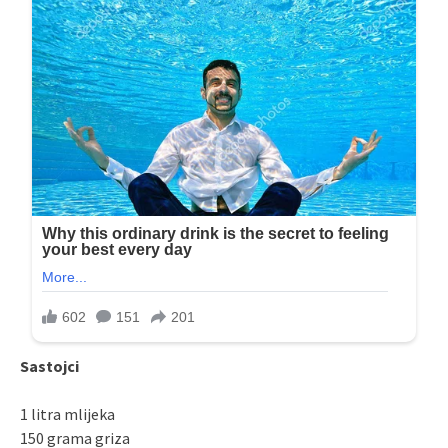
Sastojci
1 litra mlijeka
150 grama griza