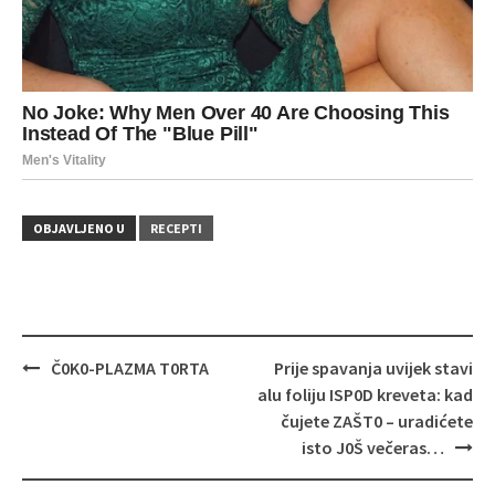
OBJAVLJENO U
RECEPTI
Navigacija
Č0K0-PLAZMA T0RTA
Prije spavanja uvijek stavi
objava
alu foliju ISP0D kreveta: kad
čujete ZAŠT0 – uradićete
isto J0Š večeras…