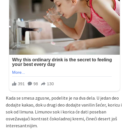
Kada se smesa zgusne, podelite je na dva dela. U jedan deo
dodajte kakao, dok u drugi deo dodajte vanilin šećer, koricu i
sok od limuna. Limunov sok i korica će dati poseban
osvežavajući kontrast čokoladnoj kremi, čineći desert još
interesantnijim.