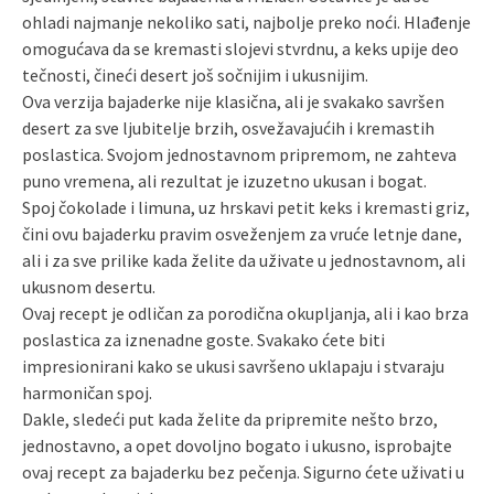
ohladi najmanje nekoliko sati, najbolje preko noći. Hlađenje
omogućava da se kremasti slojevi stvrdnu, a keks upije deo
tečnosti, čineći desert još sočnijim i ukusnijim.
Ova verzija bajaderke nije klasična, ali je svakako savršen
desert za sve ljubitelje brzih, osvežavajućih i kremastih
poslastica. Svojom jednostavnom pripremom, ne zahteva
puno vremena, ali rezultat je izuzetno ukusan i bogat.
Spoj čokolade i limuna, uz hrskavi petit keks i kremasti griz,
čini ovu bajaderku pravim osveženjem za vruće letnje dane,
ali i za sve prilike kada želite da uživate u jednostavnom, ali
ukusnom desertu.
Ovaj recept je odličan za porodična okupljanja, ali i kao brza
poslastica za iznenadne goste. Svakako ćete biti
impresionirani kako se ukusi savršeno uklapaju i stvaraju
harmoničan spoj.
Dakle, sledeći put kada želite da pripremite nešto brzo,
jednostavno, a opet dovoljno bogato i ukusno, isprobajte
ovaj recept za bajaderku bez pečenja. Sigurno ćete uživati u