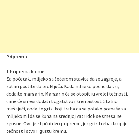
Priprema
1.Priprema kreme
Za početak, mlijeko sa šećerom stavite da se zagreje, a
zatim pustite da proključa. Kada mlijeko počne da vri,
dodajte margarin. Margarin će se otopiti u vreloj tečnosti,
čime će smesi dodati bogatstvo i kremastost. Stalno
mešajući, dodajte griz, koji treba da se polako pomeša sa
mlijekom i da se kuha na srednjoj vatri dok se smesa ne
zgusne. Ovo je ključni deo pripreme, jer griz treba da upije
tečnost i stvori gustu kremu.