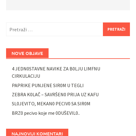
Pretraži:
NOVE OBJAVE
4 JEDN0STAVNE NAVIKE ZA B0LJU LIMFNU
CIRKULACIJU
PAPRIKE PUNJENE SIR0M U TEGLI
ZEBRA K0LAČ – SAVRŠEN0 PRIJA UZ KAFU
SL0JEVITO, MEKAN0 PECIV0 SA SIR0M
BRZ0 pecivo koje me 0DUŠEVIL0..
NAJNOVIJI KOMENTARI