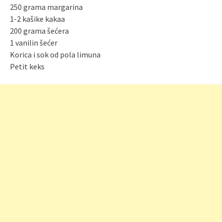
250 grama margarina
1-2 kašike kakaa
200 grama šećera
1 vanilin šećer
Korica i sok od pola limuna
Petit keks