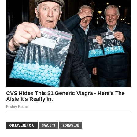
OBJAVLJENO U
SAVJETI
ZDRAVLJE