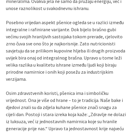
mineralima. Ovakva jela ne samo da pružaju energiju, već i
unose raznolikost u svakodnevnu ishranu.
Posebno vrijedan aspekt pšenice ogleda se u razlici između
integralne i rafinirane varijante. Dok bijelo brašno gubi
većinu svojih hranljivih sastojaka tokom prerade, cjelovito
zrno čuva sve ono što je najkorisnije. Zato nutricionisti
savjetuju da se prilikom kupovine hljeba ili drugih proizvoda
uvijek bira onaj od integralnog brašna. Upravo u tome leži
velika razlika u kvalitetu ishrane između ljudi koji biraju
prirodne namirnice i onih koji posežu za industrijskim
verzijama.
Osim zdravstvenih koristi, pšenica ima i simboličku
vrijednost. Ona je više od hrane – to je tradicija. Naše bake i
djedovi znali su da zdjela kuhane pšenice znači snagu za
cijeli dan. Postoji i stara izreka koja kaže: „Zdravlje ne dolazi
iz luksuza, već iz jednostavnih namirnica koje su hranile
generacije prije nas.“ Upravo ta jednostavnost krije najveću