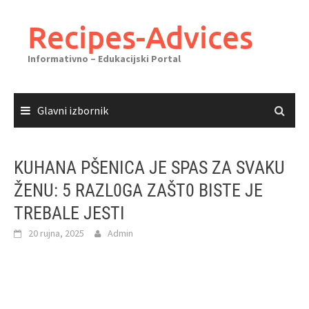
Skoči
do
Recipes-Advices
sadržaja
Informativno – Edukacijski Portal
Glavni izbornik
KUHANA PŠENICA JE SPAS ZA SVAKU
ŽENU: 5 RAZL0GA ZAŠT0 BISTE JE
TREBALE JESTI
20 rujna, 2025
Admin