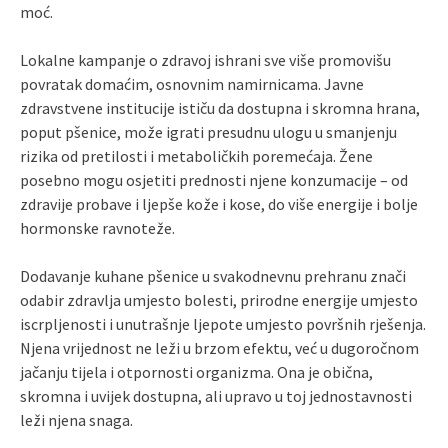
moć.
Lokalne kampanje o zdravoj ishrani sve više promovišu
povratak domaćim, osnovnim namirnicama. Javne
zdravstvene institucije ističu da dostupna i skromna hrana,
poput pšenice, može igrati presudnu ulogu u smanjenju
rizika od pretilosti i metaboličkih poremećaja. Žene
posebno mogu osjetiti prednosti njene konzumacije – od
zdravije probave i ljepše kože i kose, do više energije i bolje
hormonske ravnoteže.
Dodavanje kuhane pšenice u svakodnevnu prehranu znači
odabir zdravlja umjesto bolesti, prirodne energije umjesto
iscrpljenosti i unutrašnje ljepote umjesto površnih rješenja.
Njena vrijednost ne leži u brzom efektu, već u dugoročnom
jačanju tijela i otpornosti organizma. Ona je obična,
skromna i uvijek dostupna, ali upravo u toj jednostavnosti
leži njena snaga.