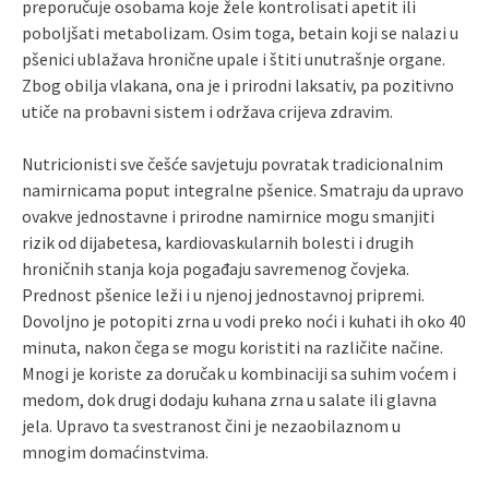
preporučuje osobama koje žele kontrolisati apetit ili
poboljšati metabolizam. Osim toga, betain koji se nalazi u
pšenici ublažava hronične upale i štiti unutrašnje organe.
Zbog obilja vlakana, ona je i prirodni laksativ, pa pozitivno
utiče na probavni sistem i održava crijeva zdravim.
Nutricionisti sve češće savjetuju povratak tradicionalnim
namirnicama poput integralne pšenice. Smatraju da upravo
ovakve jednostavne i prirodne namirnice mogu smanjiti
rizik od dijabetesa, kardiovaskularnih bolesti i drugih
hroničnih stanja koja pogađaju savremenog čovjeka.
Prednost pšenice leži i u njenoj jednostavnoj pripremi.
Dovoljno je potopiti zrna u vodi preko noći i kuhati ih oko 40
minuta, nakon čega se mogu koristiti na različite načine.
Mnogi je koriste za doručak u kombinaciji sa suhim voćem i
medom, dok drugi dodaju kuhana zrna u salate ili glavna
jela. Upravo ta svestranost čini je nezaobilaznom u
mnogim domaćinstvima.