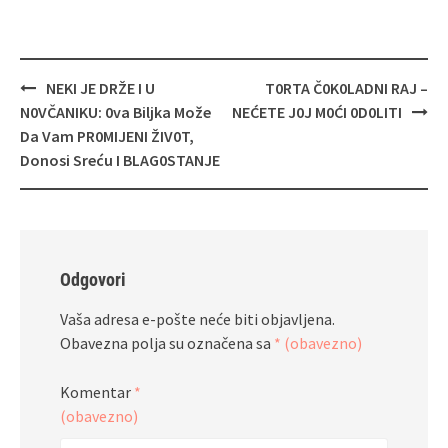
Navigacija
NEKI JE DRŽE I U
T0RTA Č0K0LADNI RAJ –
objava
N0VČANIKU: 0va Biljka Može
NEĆETE J0J M0ĆI 0D0LITI
Da Vam PR0MIJENI ŽIV0T,
Donosi Sreću I BLAG0STANJE
Odgovori
Vaša adresa e-pošte neće biti objavljena.
Obavezna polja su označena sa
* (obavezno)
Komentar
*
(obavezno)