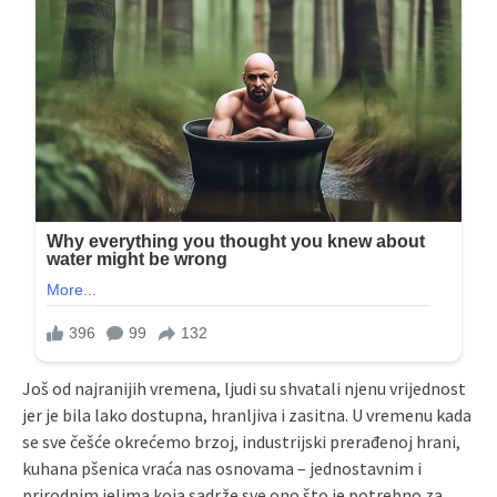
Još od najranijih vremena, ljudi su shvatali njenu vrijednost
jer je bila lako dostupna, hranljiva i zasitna. U vremenu kada
se sve češće okrećemo brzoj, industrijski prerađenoj hrani,
kuhana pšenica vraća nas osnovama – jednostavnim i
prirodnim jelima koja sadrže sve ono što je potrebno za