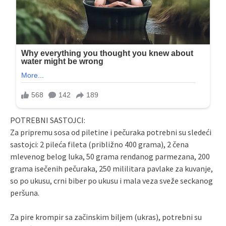
POTREBNI SASTOJCI:
Za pripremu sosa od piletine i pečuraka potrebni su sledeći
sastojci: 2 pileća fileta (približno 400 grama), 2 čena
mlevenog belog luka, 50 grama rendanog parmezana, 200
grama isečenih pečuraka, 250 mililitara pavlake za kuvanje,
so po ukusu, crni biber po ukusu i mala veza sveže seckanog
peršuna.
Za pire krompir sa začinskim biljem (ukras), potrebni su