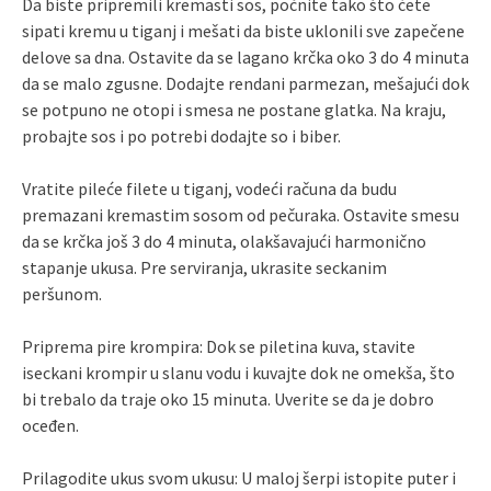
Da biste pripremili kremasti sos, počnite tako što ćete
sipati kremu u tiganj i mešati da biste uklonili sve zapečene
delove sa dna. Ostavite da se lagano krčka oko 3 do 4 minuta
da se malo zgusne. Dodajte rendani parmezan, mešajući dok
se potpuno ne otopi i smesa ne postane glatka. Na kraju,
probajte sos i po potrebi dodajte so i biber.
Vratite pileće filete u tiganj, vodeći računa da budu
premazani kremastim sosom od pečuraka. Ostavite smesu
da se krčka još 3 do 4 minuta, olakšavajući harmonično
stapanje ukusa. Pre serviranja, ukrasite seckanim
peršunom.
Priprema pire krompira: Dok se piletina kuva, stavite
iseckani krompir u slanu vodu i kuvajte dok ne omekša, što
bi trebalo da traje oko 15 minuta. Uverite se da je dobro
oceđen.
Prilagodite ukus svom ukusu: U maloj šerpi istopite puter i