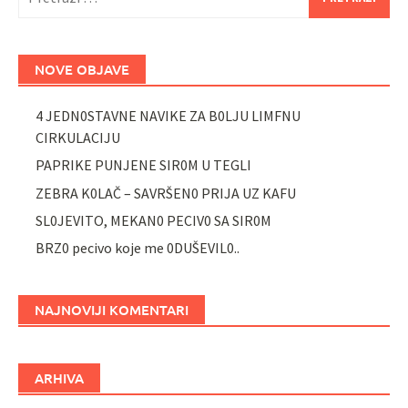
NOVE OBJAVE
4 JEDN0STAVNE NAVIKE ZA B0LJU LIMFNU
CIRKULACIJU
PAPRIKE PUNJENE SIR0M U TEGLI
ZEBRA K0LAČ – SAVRŠEN0 PRIJA UZ KAFU
SL0JEVITO, MEKAN0 PECIV0 SA SIR0M
BRZ0 pecivo koje me 0DUŠEVIL0..
NAJNOVIJI KOMENTARI
ARHIVA