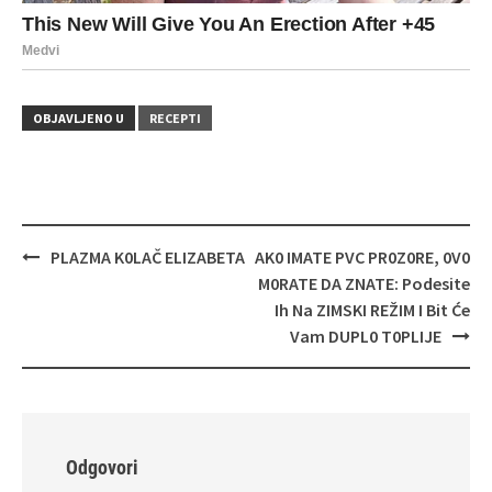
OBJAVLJENO U
RECEPTI
Navigacija
PLAZMA K0LAČ ELIZABETA
AK0 IMATE PVC PR0Z0RE, 0V0
objava
M0RATE DA ZNATE: Podesite
Ih Na ZIMSKI REŽIM I Bit Će
Vam DUPL0 T0PLIJE
Odgovori