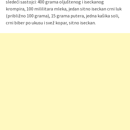
sledeći sastojci: 400 grama oljuštenog i iseckanog
krompira, 100 mililitara mleka, jedan sitno iseckan crni luk
(približno 100 grama), 15 grama putera, jedna kašika soli,
crni biber po ukusu i svež kopar, sitno iseckan.