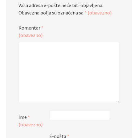
Vaša adresa e-pošte neće biti objavljena.
Obavezna polja su označena sa
* (obavezno)
Komentar
*
(obavezno)
Ime
*
(obavezno)
E-pošta
*