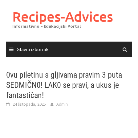
Skoči
do
Recipes-Advices
sadržaja
Informativno – Edukacijski Portal
Glavni izbornik
0vu piletinu s gljivama pravim 3 puta
SEDMIČN0! LAK0 se pravi, a ukus je
fantastičan!
24 listopada, 2025
Admin