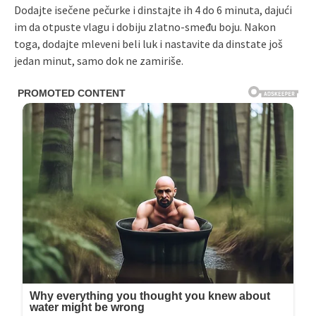
Dodajte isečene pečurke i dinstajte ih 4 do 6 minuta, dajući
im da otpuste vlagu i dobiju zlatno-smeđu boju. Nakon
toga, dodajte mleveni beli luk i nastavite da dinstate još
jedan minut, samo dok ne zamiriše.