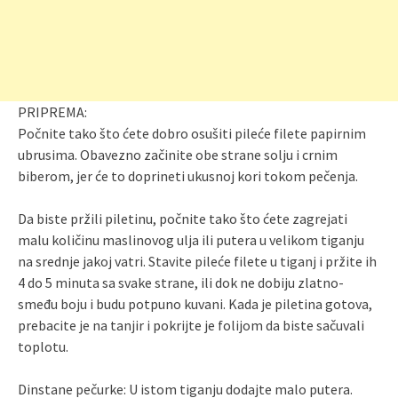
PRIPREMA:
Počnite tako što ćete dobro osušiti pileće filete papirnim
ubrusima. Obavezno začinite obe strane solju i crnim
biberom, jer će to doprineti ukusnoj kori tokom pečenja.
Da biste pržili piletinu, počnite tako što ćete zagrejati
malu količinu maslinovog ulja ili putera u velikom tiganju
na srednje jakoj vatri. Stavite pileće filete u tiganj i pržite ih
4 do 5 minuta sa svake strane, ili dok ne dobiju zlatno-
smeđu boju i budu potpuno kuvani. Kada je piletina gotova,
prebacite je na tanjir i pokrijte je folijom da biste sačuvali
toplotu.
Dinstane pečurke: U istom tiganju dodajte malo putera.