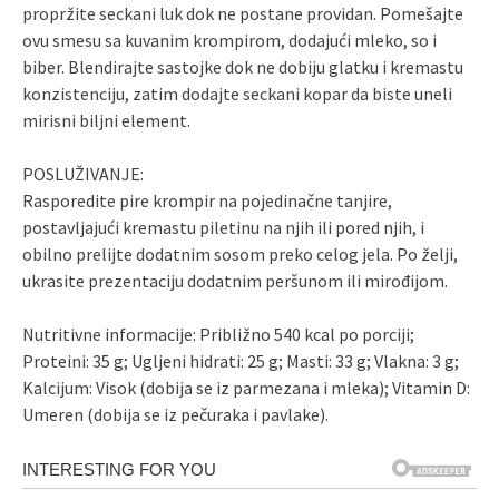
propržite seckani luk dok ne postane providan. Pomešajte
ovu smesu sa kuvanim krompirom, dodajući mleko, so i
biber. Blendirajte sastojke dok ne dobiju glatku i kremastu
konzistenciju, zatim dodajte seckani kopar da biste uneli
mirisni biljni element.
POSLUŽIVANJE:
Rasporedite pire krompir na pojedinačne tanjire,
postavljajući kremastu piletinu na njih ili pored njih, i
obilno prelijte dodatnim sosom preko celog jela. Po želji,
ukrasite prezentaciju dodatnim peršunom ili mirođijom.
Nutritivne informacije: Približno 540 kcal po porciji;
Proteini: 35 g; Ugljeni hidrati: 25 g; Masti: 33 g; Vlakna: 3 g;
Kalcijum: Visok (dobija se iz parmezana i mleka); Vitamin D:
Umeren (dobija se iz pečuraka i pavlake).