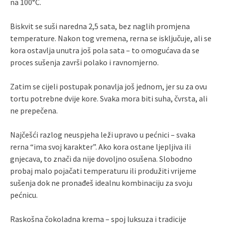
na 100°C.
Biskvit se suši naredna 2,5 sata, bez naglih promjena
temperature. Nakon tog vremena, rerna se isključuje, ali se
kora ostavlja unutra još pola sata – to omogućava da se
proces sušenja završi polako i ravnomjerno.
Zatim se cijeli postupak ponavlja još jednom, jer su za ovu
tortu potrebne dvije kore. Svaka mora biti suha, čvrsta, ali
ne prepečena.
Najčešći razlog neuspjeha leži upravo u pećnici – svaka
rerna “ima svoj karakter”. Ako kora ostane ljepljiva ili
gnjecava, to znači da nije dovoljno osušena. Slobodno
probaj malo pojačati temperaturu ili produžiti vrijeme
sušenja dok ne pronađeš idealnu kombinaciju za svoju
pećnicu.
Raskošna čokoladna krema – spoj luksuza i tradicije