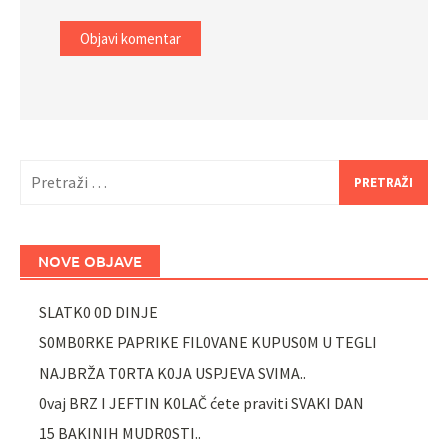
Pretraži:
NOVE OBJAVE
SLATK0 0D DINJE
S0MB0RKE PAPRIKE FIL0VANE KUPUS0M U TEGLI
NAJBRŽA T0RTA K0JA USPJEVA SVIMA..
0vaj BRZ I JEFTIN K0LAČ ćete praviti SVAKI DAN
15 BAKINIH MUDR0STI..