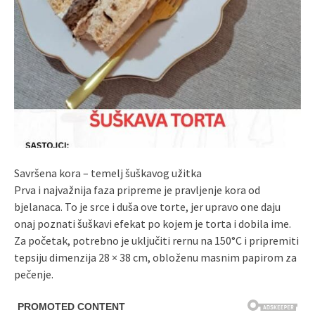
Savršena kora – temelj šuškavog užitka
Prva i najvažnija faza pripreme je pravljenje kora od
bjelanaca. To je srce i duša ove torte, jer upravo one daju
onaj poznati šuškavi efekat po kojem je torta i dobila ime.
Za početak, potrebno je uključiti rernu na 150°C i pripremiti
tepsiju dimenzija 28 × 38 cm, obloženu masnim papirom za
pečenje.