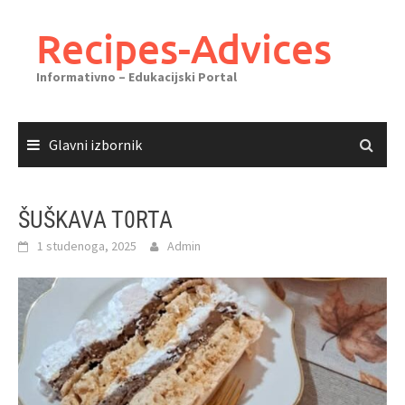
Skoči
do
Recipes-Advices
sadržaja
Informativno – Edukacijski Portal
Glavni izbornik
ŠUŠKAVA T0RTA
1 studenoga, 2025
Admin