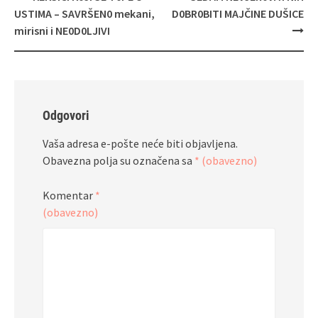
objava
USTIMA – SAVRŠEN0 mekani,
D0BR0BITI MAJČINE DUŠICE
mirisni i NE0D0LJIVI
Odgovori
Vaša adresa e-pošte neće biti objavljena.
Obavezna polja su označena sa
* (obavezno)
Komentar
*
(obavezno)