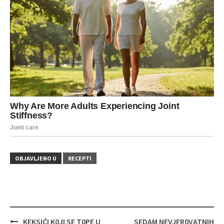
OBJAVLJENO U
RECEPTI
Navigacija
KEKSIĆI K0JI SE T0PE U
SEDAM NEVJER0VATNIH