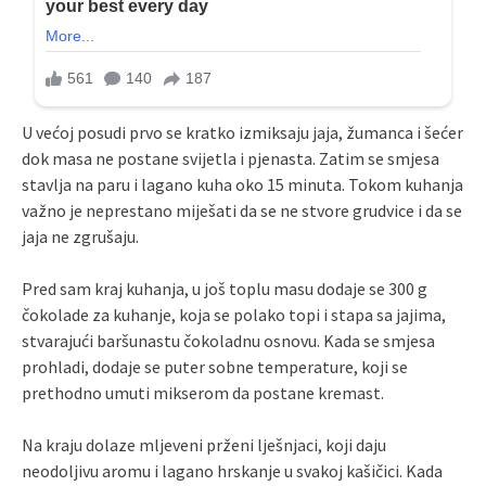
U većoj posudi prvo se kratko izmiksaju jaja, žumanca i šećer
dok masa ne postane svijetla i pjenasta. Zatim se smjesa
stavlja na paru i lagano kuha oko 15 minuta. Tokom kuhanja
važno je neprestano miješati da se ne stvore grudvice i da se
jaja ne zgrušaju.
Pred sam kraj kuhanja, u još toplu masu dodaje se 300 g
čokolade za kuhanje, koja se polako topi i stapa sa jajima,
stvarajući baršunastu čokoladnu osnovu. Kada se smjesa
prohladi, dodaje se puter sobne temperature, koji se
prethodno umuti mikserom da postane kremast.
Na kraju dolaze mljeveni prženi lješnjaci, koji daju
neodoljivu aromu i lagano hrskanje u svakoj kašičici. Kada