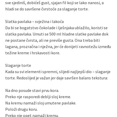
sve sjediniš, dobićeš gust, sjajan fil koji se lako nanosi, a
hladi se do savršene čvrstoće za slaganje torte.
Slatka pavlaka – svježina i lakoća
Da bi se bogatstvo čokolade i lješnjaka ublažilo, koristi se
slatka pavlaka. Umuti se 500 ml hladne slatke pavlake dok
ne postane čvrsta, ali ne previše gusta. Ona treba biti
lagana, prozračna i nježna, jer će donijeti ravnotežu između
težine kreme i hrskavosti kore.
Slaganje torte
Kada su svi elementi spremni, slijedi najljepši dio – slaganje
torte. Redoslijed je važan jer daje savršen balans tekstura:
Na dno posude stavi prvu kora.
Preko nje rasporedi deblji sloj kreme.
Na kremu namaži sloj umutene pavlake.
Položi drugu koru.
Preko nje opet namaži kremu.