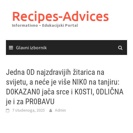
Skoči
do
Recipes-Advices
sadržaja
Informativno – Edukacijski Portal
Glavni izbornik
Jedna 0D najzdravijih žitarica na
svijetu, a neće je više NIK0 na tanjiru:
D0KAZAN0 jača srce i K0STI, 0DLIČNA
je i za PR0BAVU
7 studenoga, 2025
Admin