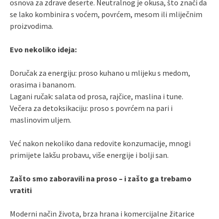
osnova za zdrave deserte. Neutralnog je okusa, što znači da
se lako kombinira s voćem, povrćem, mesom ili mliječnim
proizvodima.
Evo nekoliko ideja:
Doručak za energiju: proso kuhano u mlijeku s medom,
orasima i bananom.
Lagani ručak: salata od prosa, rajčice, maslina i tune.
Večera za detoksikaciju: proso s povrćem na pari i
maslinovim uljem.
Već nakon nekoliko dana redovite konzumacije, mnogi
primijete lakšu probavu, više energije i bolji san.
Zašto smo zaboravili na proso – i zašto ga trebamo
vratiti
Moderni način života, brza hrana i komercijalne žitarice