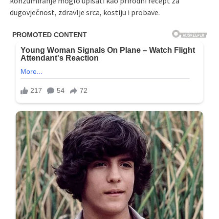
konzumiranje moglo upisati kao prirodni recept za
dugovječnost, zdravlje srca, kostiju i probave.