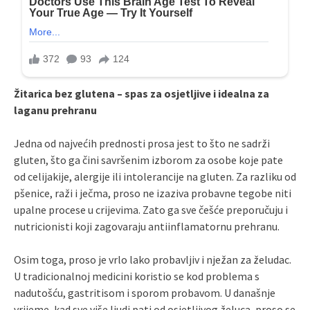
Žitarica bez glutena – spas za osjetljive i idealna za
laganu prehranu
Jedna od najvećih prednosti prosa jest to što ne sadrži
gluten, što ga čini savršenim izborom za osobe koje pate
od celijakije, alergije ili intolerancije na gluten. Za razliku od
pšenice, raži i ječma, proso ne izaziva probavne tegobe niti
upalne procese u crijevima. Zato ga sve češće preporučuju i
nutricionisti koji zagovaraju antiinflamatornu prehranu.
Osim toga, proso je vrlo lako probavljiv i nježan za želudac.
U tradicionalnoj medicini koristio se kod problema s
nadutošću, gastritisom i sporom probavom. U današnje
vrijeme, kad sve više ljudi pati od osjetljivog želuca, proso se