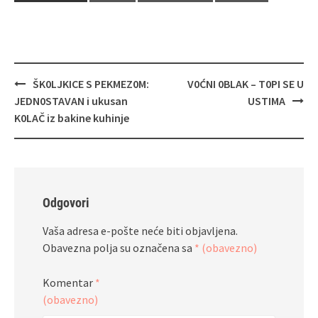
Navigacija
ŠK0LJKICE S PEKMEZ0M:
V0ĆNI 0BLAK – T0PI SE U
objava
JEDN0STAVAN i ukusan
USTIMA
K0LAČ iz bakine kuhinje
Odgovori
Vaša adresa e-pošte neće biti objavljena.
Obavezna polja su označena sa
* (obavezno)
Komentar
*
(obavezno)