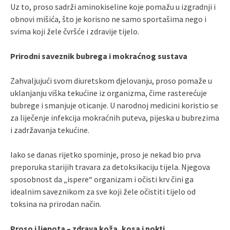
Uz to, proso sadrži aminokiseline koje pomažu u izgradnji i
obnovi mišića, što je korisno ne samo sportašima nego i
svima koji žele čvršće i zdravije tijelo.
Prirodni saveznik bubrega i mokraćnog sustava
Zahvaljujući svom diuretskom djelovanju, proso pomaže u
uklanjanju viška tekućine iz organizma, čime rasterećuje
bubrege i smanjuje oticanje. U narodnoj medicini koristio se
za liječenje infekcija mokraćnih puteva, pijeska u bubrezima
i zadržavanja tekućine.
Iako se danas rijetko spominje, proso je nekad bio prva
preporuka starijih travara za detoksikaciju tijela. Njegova
sposobnost da „ispere“ organizam i očisti krv čini ga
idealnim saveznikom za sve koji žele očistiti tijelo od
toksina na prirodan način.
Proso i ljepota – zdrava koža, kosa i nokti