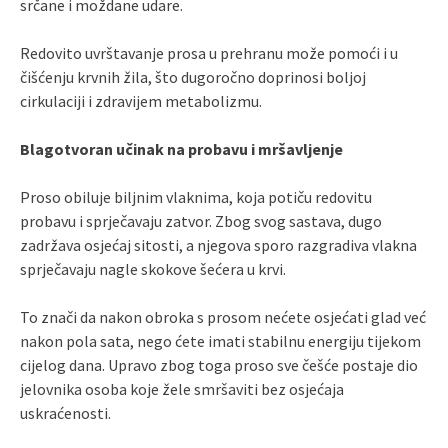
srčane i moždane udare.
Redovito uvrštavanje prosa u prehranu može pomoći i u
čišćenju krvnih žila, što dugoročno doprinosi boljoj
cirkulaciji i zdravijem metabolizmu.
Blagotvoran učinak na probavu i mršavljenje
Proso obiluje biljnim vlaknima, koja potiču redovitu
probavu i sprječavaju zatvor. Zbog svog sastava, dugo
zadržava osjećaj sitosti, a njegova sporo razgradiva vlakna
sprječavaju nagle skokove šećera u krvi.
To znači da nakon obroka s prosom nećete osjećati glad već
nakon pola sata, nego ćete imati stabilnu energiju tijekom
cijelog dana. Upravo zbog toga proso sve češće postaje dio
jelovnika osoba koje žele smršaviti bez osjećaja
uskraćenosti.