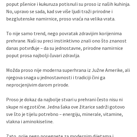
poput pšenice i kukuruza potisnuli su proso iz naših kuhinja.
No, upravo se sada, kad sve više ljudi traži prirodne i
bezglutenske namirnice, proso vraća na velika vrata.
To nije samo trend, nego povratak zdravijim korijenima
prehrane. Naši su preci instinktivno znali ono što znanost
danas potvrđuje – da su jednostavne, prirodne namirnice
poput prosa najbolji čuvari zdravlja.
Možda proso nije moderna superhrana iz Južne Amerike, ali
njegova snaga u jednostavnosti i tradiciji čini ga
neprocjenjivim darom prirode.
Proso je dokaz da najbolje stvari u prehrani često nisu ni
skupe ni egzotične. Jedna šaka ove žitarice sadrži gotovo
sve što je tijelu potrebno – energiju, minerale, vitamine,
vlakna i aminokiseline.
Zato, prije nego posegnete za modernim dijetama i