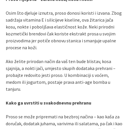
Osim što djeluje iznutra, proso donosi koristi i izvana. Zbog
sadržaja vitamina E i silicijeve kiseline, ova žitarica jača
kosu, nokte i poboljšava elastičnost kože. Neki prirodni
kozmetički brendovi čak koriste ekstrakt prosa u svojim
proizvodima jer potiče obnovu stanica i smanjuje upalne
procese na koži.
Ako želite prirodan način da vaš ten bude blistav, kosa
sjajnija, a nokti jači, umjesto skupih dodataka prehrani –
probajte redovito jesti proso. U kombinaciji s voćem,
medom ili jogurtom, postaje prava anti-age bomba u
tanjuru.
Kako ga uvrstiti u svakodnevnu prehranu
Proso se može pripremati na bezbroj načina – kao kaša za
doručak, dodatak juhama, varivima ili salatama, pa čak i kao