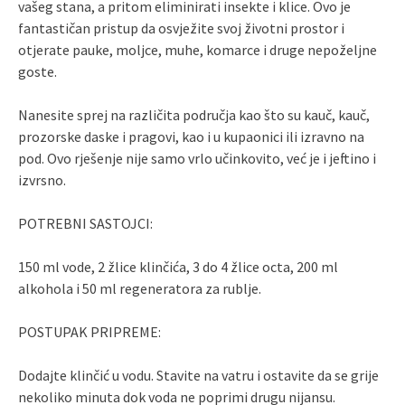
vašeg stana, a pritom eliminirati insekte i klice. Ovo je
fantastičan pristup da osvježite svoj životni prostor i
otjerate pauke, moljce, muhe, komarce i druge nepoželjne
goste.
Nanesite sprej na različita područja kao što su kauč, kauč,
prozorske daske i pragovi, kao i u kupaonici ili izravno na
pod. Ovo rješenje nije samo vrlo učinkovito, već je i jeftino i
izvrsno.
POTREBNI SASTOJCI:
150 ml vode, 2 žlice klinčića, 3 do 4 žlice octa, 200 ml
alkohola i 50 ml regeneratora za rublje.
POSTUPAK PRIPREME:
Dodajte klinčić u vodu. Stavite na vatru i ostavite da se grije
nekoliko minuta dok voda ne poprimi drugu nijansu.