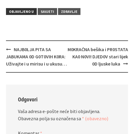
OBJAVLJENO U
SAVJETI
ZDRAVLJE
Navigacija
NAJB0LJA PITA SA
M0KRAĆNA bešika i PR0STATA
objava
JABUKAMA 0D G0T0VIH K0RA:
KA0 N0VI! DJED0V stari lijek
Uživajte i u mirisu i u ukusu…
0D ljuske luka
Odgovori
Vaša adresa e-pošte neće biti objavljena.
Obavezna polja su označena sa
* (obavezno)
Komentar
*