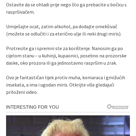
Ostavite da se ohladi prije nego što ga prebacite u bočicu s
raspršivačem.
Umiješajte ocat, zatim alkohol, pa dodajte omekšivač
(možete se odlučiti i za eterično ulje ili neki drugi miris).
Protresite ga i spremni ste za korištenje. Nanosim ga po
cijelom stanu – u kuhinji, kupaonici, posebno na prozorske
daske, oko prozora ili ga jednostavno raspršim u zrak.
Ovo je fantastičan lijek protiv muha, komaraca i gmižućih
insekata, a ima i ugodan miris. Otkrijte više gledajući
priloženi video.