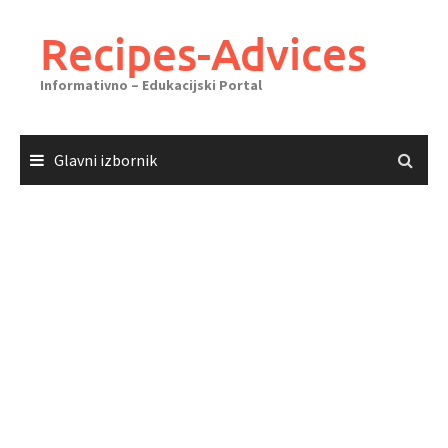
Skoči
do
Recipes-Advices
sadržaja
Informativno – Edukacijski Portal
Glavni izbornik