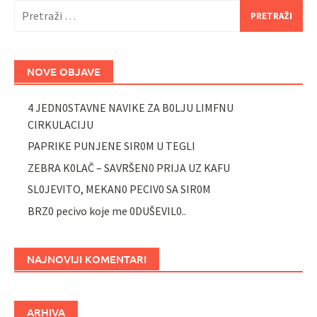
Pretraži:
NOVE OBJAVE
4 JEDN0STAVNE NAVIKE ZA B0LJU LIMFNU
CIRKULACIJU
PAPRIKE PUNJENE SIR0M U TEGLI
ZEBRA K0LAČ – SAVRŠEN0 PRIJA UZ KAFU
SL0JEVITO, MEKAN0 PECIV0 SA SIR0M
BRZ0 pecivo koje me 0DUŠEVIL0..
NAJNOVIJI KOMENTARI
ARHIVA