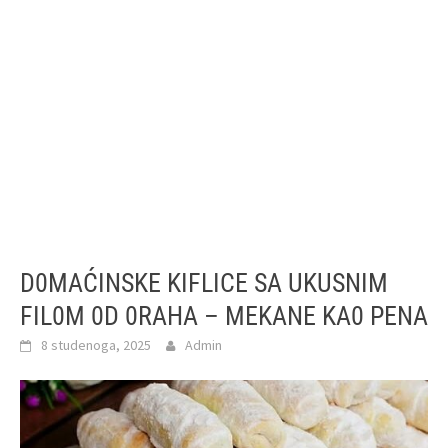
D0MAĆINSKE KIFLICE SA UKUSNIM
FIL0M 0D 0RAHA – MEKANE KA0 PENA
8 studenoga, 2025
Admin