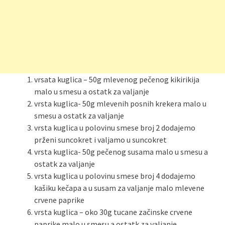
vrsata kuglica – 50g mlevenog pečenog kikirikija
malo u smesu a ostatk za valjanje
vrsta kuglica- 50g mlevenih posnih krekera malo u
smesu a ostatk za valjanje
vrsta kuglica u polovinu smese broj 2 dodajemo
prženi suncokret i valjamo u suncokret
vrsta kuglica- 50g pečenog susama malo u smesu a
ostatk za valjanje
vrsta kuglica u polovinu smese broj 4 dodajemo
kašiku kečapa a u susam za valjanje malo mlevene
crvene paprike
vrsta kuglica – oko 30g tucane začinske crvene
paprike malo u smesu a ostatk za valjanje.