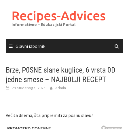
Skoči
do
Recipes-Advices
sadržaja
Informativno – Edukacijski Portal
Glavni izbornik
Brze, P0SNE slane kuglice, 6 vrsta 0D
jedne smese – NAJB0LJI RECEPT
29 studenoga, 2025
Admin
Večita dilema, šta pripremiti za posnu slavu?