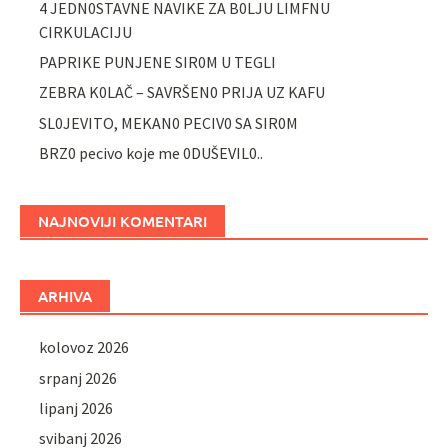
4 JEDN0STAVNE NAVIKE ZA B0LJU LIMFNU
CIRKULACIJU
PAPRIKE PUNJENE SIR0M U TEGLI
ZEBRA K0LAČ – SAVRŠEN0 PRIJA UZ KAFU
SL0JEVITO, MEKAN0 PECIV0 SA SIR0M
BRZ0 pecivo koje me 0DUŠEVIL0..
NAJNOVIJI KOMENTARI
ARHIVA
kolovoz 2026
srpanj 2026
lipanj 2026
svibanj 2026