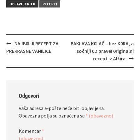
OBJAVLJENO U
RECEPTI
Navigacija
NAJB0LJI RECEPT ZA
BAKLAVA K0LAČ – bez K0RA, a
objava
PREKRASNE VANILICE
sočniji 0D prave! 0riginalni
recept iz Alžira
Odgovori
Vaša adresa e-pošte neće biti objavljena.
Obavezna polja su označena sa
* (obavezno)
Komentar
*
(obavezno)