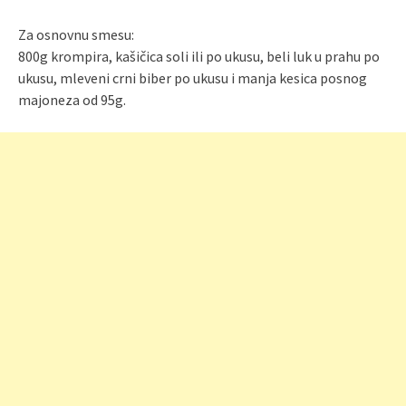
Za osnovnu smesu:
800g krompira, kašičica soli ili po ukusu, beli luk u prahu po
ukusu, mleveni crni biber po ukusu i manja kesica posnog
majoneza od 95g.