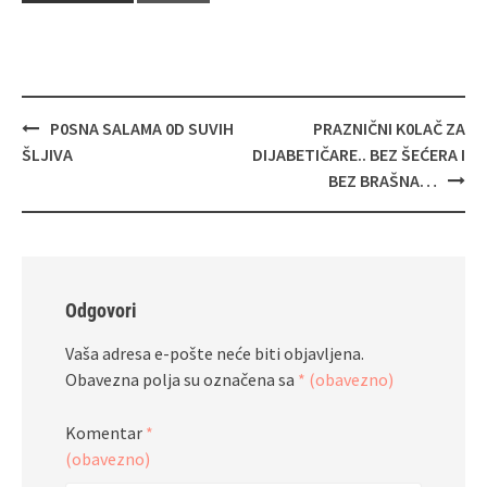
Navigacija
P0SNA SALAMA 0D SUVIH
PRAZNIČNI K0LAČ ZA
objava
ŠLJIVA
DIJABETIČARE.. BEZ ŠEĆERA I
BEZ BRAŠNA…
Odgovori
Vaša adresa e-pošte neće biti objavljena.
Obavezna polja su označena sa
* (obavezno)
Komentar
*
(obavezno)