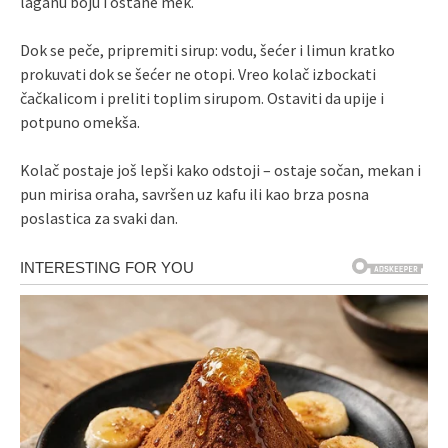
laganu boju i ostane mek.
Dok se peče, pripremiti sirup: vodu, šećer i limun kratko
prokuvati dok se šećer ne otopi. Vreo kolač izbockati
čačkalicom i preliti toplim sirupom. Ostaviti da upije i
potpuno omekša.
Kolač postaje još lepši kako odstoji – ostaje sočan, mekan i
pun mirisa oraha, savršen uz kafu ili kao brza posna
poslastica za svaki dan.