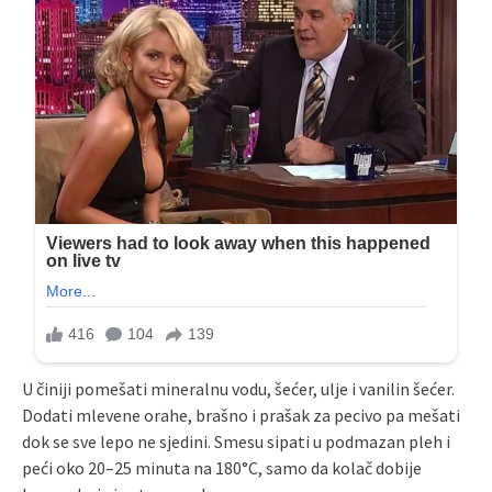
U činiji pomešati mineralnu vodu, šećer, ulje i vanilin šećer.
Dodati mlevene orahe, brašno i prašak za pecivo pa mešati
dok se sve lepo ne sjedini. Smesu sipati u podmazan pleh i
peći oko 20–25 minuta na 180°C, samo da kolač dobije