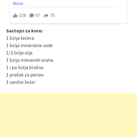
Sastojci za koru:
1 šolja šećera
1 šolja mineralne vode
1/2 šolje ulja
1 šolja mlevenih oraha
1 i po šolja brašna
1 prašak za pecivo
1 vanilin šećer