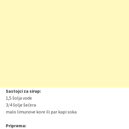
Sastojci za sirup:
1,5 šolja vode
3/4 šolje šećera
malo limunove kore ili par kapi soka
Priprema: