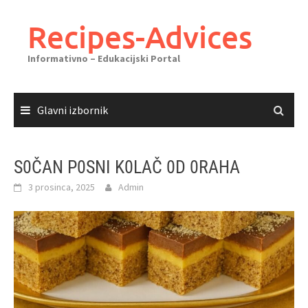
Skoči
do
Recipes-Advices
sadržaja
Informativno – Edukacijski Portal
Glavni izbornik
S0ČAN P0SNI K0LAČ 0D 0RAHA
3 prosinca, 2025
Admin