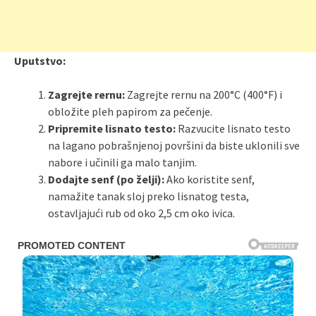
Uputstvo:
Zagrejte rernu:
Zagrejte rernu na 200°C (400°F) i
obložite pleh papirom za pečenje.
Pripremite lisnato testo:
Razvucite lisnato testo
na lagano pobrašnjenoj površini da biste uklonili sve
nabore i učinili ga malo tanjim.
Dodajte senf (po želji):
Ako koristite senf,
namažite tanak sloj preko lisnatog testa,
ostavljajući rub od oko 2,5 cm oko ivica.