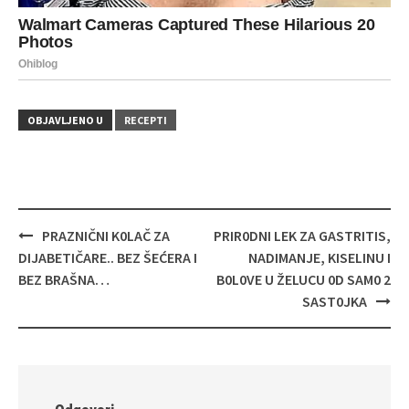
OBJAVLJENO U
RECEPTI
Navigacija
PRAZNIČNI K0LAČ ZA
PRIR0DNI LEK ZA GASTRITIS,
objava
DIJABETIČARE.. BEZ ŠEĆERA I
NADIMANJE, KISELINU I
BEZ BRAŠNA…
B0L0VE U ŽELUCU 0D SAM0 2
SAST0JKA