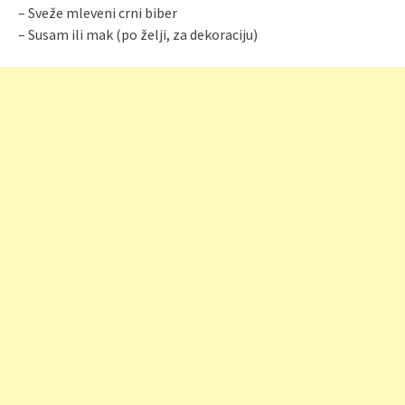
– Sveže mleveni crni biber
– Susam ili mak (po želji, za dekoraciju)