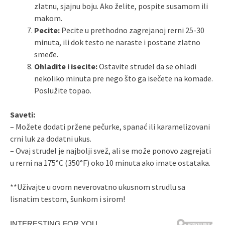
zlatnu, sjajnu boju. Ako želite, pospite susamom ili
makom.
Pecite:
Pecite u prethodno zagrejanoj rerni 25-30
minuta, ili dok testo ne naraste i postane zlatno
smeđe.
Ohladite i isecite:
Ostavite strudel da se ohladi
nekoliko minuta pre nego što ga isečete na komade.
Poslužite topao.
Saveti:
– Možete dodati pržene pečurke, spanać ili karamelizovani
crni luk za dodatni ukus.
– Ovaj strudel je najbolji svež, ali se može ponovo zagrejati
u rerni na 175°C (350°F) oko 10 minuta ako imate ostataka.
**Uživajte u ovom neverovatno ukusnom strudlu sa
lisnatim testom, šunkom i sirom!