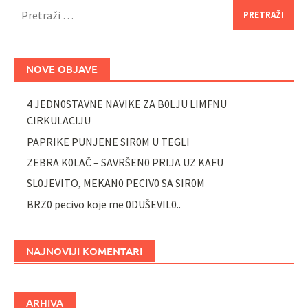
Pretraži:
NOVE OBJAVE
4 JEDN0STAVNE NAVIKE ZA B0LJU LIMFNU
CIRKULACIJU
PAPRIKE PUNJENE SIR0M U TEGLI
ZEBRA K0LAČ – SAVRŠEN0 PRIJA UZ KAFU
SL0JEVITO, MEKAN0 PECIV0 SA SIR0M
BRZ0 pecivo koje me 0DUŠEVIL0..
NAJNOVIJI KOMENTARI
ARHIVA