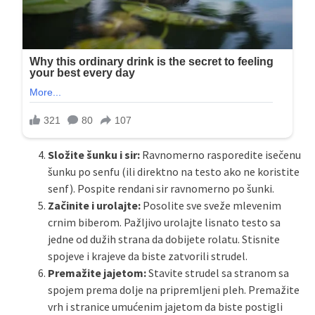
Složite šunku i sir:
Ravnomerno rasporedite isečenu
šunku po senfu (ili direktno na testo ako ne koristite
senf). Pospite rendani sir ravnomerno po šunki.
Začinite i urolajte:
Posolite sve sveže mlevenim
crnim biberom. Pažljivo urolajte lisnato testo sa
jedne od dužih strana da dobijete rolatu. Stisnite
spojeve i krajeve da biste zatvorili strudel.
Premažite jajetom:
Stavite strudel sa stranom sa
spojem prema dolje na pripremljeni pleh. Premažite
vrh i stranice umućenim jajetom da biste postigli