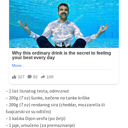
– 1 list lisnatog testa, odmrznut
– 200g (7 oz) šunke, isečene na tanke kriške
– 200g (7 oz) rendanog sira (cheddar, mozzarella ili
švajcarski sir su odlični)
– 1 kašika Dijon senfa (po želji)
– 1 jaje, umućeno (za premazivanje)