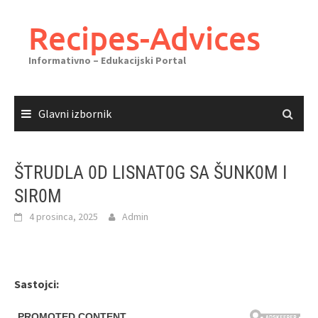
Skoči
do
Recipes-Advices
sadržaja
Informativno – Edukacijski Portal
Glavni izbornik
ŠTRUDLA 0D LISNAT0G SA ŠUNK0M I
SIR0M
4 prosinca, 2025
Admin
Sastojci: