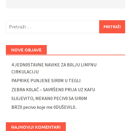
Pretraži:
NOVE OBJAVE
4 JEDN0STAVNE NAVIKE ZA B0LJU LIMFNU
CIRKULACIJU
PAPRIKE PUNJENE SIR0M U TEGLI
ZEBRA K0LAČ – SAVRŠEN0 PRIJA UZ KAFU
SL0JEVITO, MEKAN0 PECIV0 SA SIR0M
BRZ0 pecivo koje me 0DUŠEVIL0..
NAJNOVIJI KOMENTARI