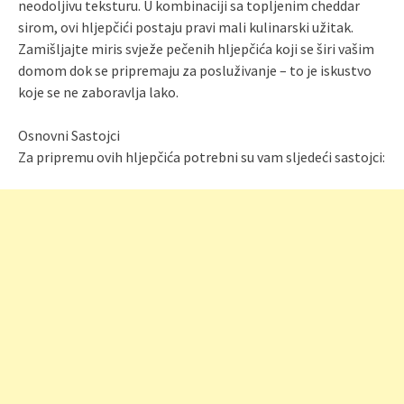
neodoljivu teksturu. U kombinaciji sa topljenim cheddar
sirom, ovi hljepčići postaju pravi mali kulinarski užitak.
Zamišljajte miris svježe pečenih hljepčića koji se širi vašim
domom dok se pripremaju za posluživanje – to je iskustvo
koje se ne zaboravlja lako.
Osnovni Sastojci
Za pripremu ovih hljepčića potrebni su vam sljedeći sastojci: