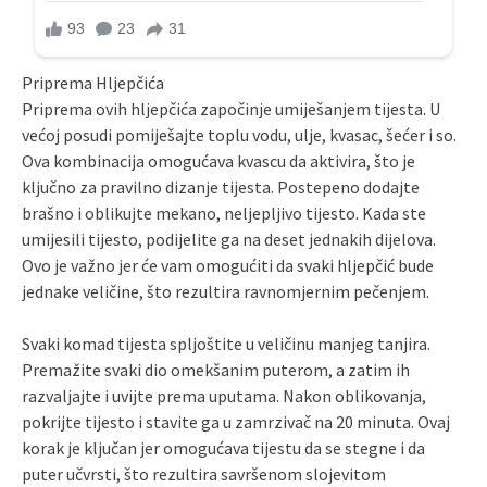
Priprema Hljepčića
Priprema ovih hljepčića započinje umiješanjem tijesta. U
većoj posudi pomiješajte toplu vodu, ulje, kvasac, šećer i so.
Ova kombinacija omogućava kvascu da aktivira, što je
ključno za pravilno dizanje tijesta. Postepeno dodajte
brašno i oblikujte mekano, neljepljivo tijesto. Kada ste
umijesili tijesto, podijelite ga na deset jednakih dijelova.
Ovo je važno jer će vam omogućiti da svaki hljepčić bude
jednake veličine, što rezultira ravnomjernim pečenjem.
Svaki komad tijesta spljoštite u veličinu manjeg tanjira.
Premažite svaki dio omekšanim puterom, a zatim ih
razvaljajte i uvijte prema uputama. Nakon oblikovanja,
pokrijte tijesto i stavite ga u zamrzivač na 20 minuta. Ovaj
korak je ključan jer omogućava tijestu da se stegne i da
puter učvrsti, što rezultira savršenom slojevitom