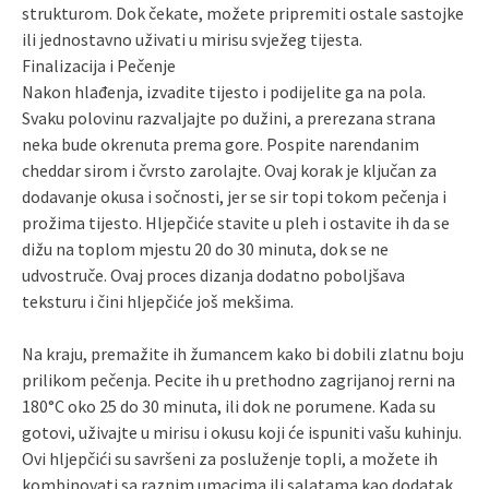
strukturom. Dok čekate, možete pripremiti ostale sastojke
ili jednostavno uživati u mirisu svježeg tijesta.
Finalizacija i Pečenje
Nakon hlađenja, izvadite tijesto i podijelite ga na pola.
Svaku polovinu razvaljajte po dužini, a prerezana strana
neka bude okrenuta prema gore. Pospite narendanim
cheddar sirom i čvrsto zarolajte. Ovaj korak je ključan za
dodavanje okusa i sočnosti, jer se sir topi tokom pečenja i
prožima tijesto. Hljepčiće stavite u pleh i ostavite ih da se
dižu na toplom mjestu 20 do 30 minuta, dok se ne
udvostruče. Ovaj proces dizanja dodatno poboljšava
teksturu i čini hljepčiće još mekšima.
Na kraju, premažite ih žumancem kako bi dobili zlatnu boju
prilikom pečenja. Pecite ih u prethodno zagrijanoj rerni na
180°C oko 25 do 30 minuta, ili dok ne porumene. Kada su
gotovi, uživajte u mirisu i okusu koji će ispuniti vašu kuhinju.
Ovi hljepčići su savršeni za posluženje topli, a možete ih
kombinovati sa raznim umacima ili salatama kao dodatak