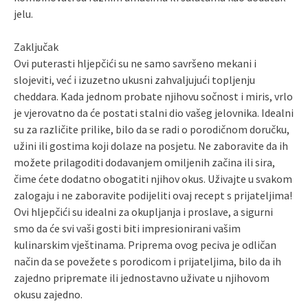
jelu.
Zaključak
Ovi puterasti hljepčići su ne samo savršeno mekani i
slojeviti, već i izuzetno ukusni zahvaljujući topljenju
cheddara. Kada jednom probate njihovu sočnost i miris, vrlo
je vjerovatno da će postati stalni dio vašeg jelovnika. Idealni
su za različite prilike, bilo da se radi o porodičnom doručku,
užini ili gostima koji dolaze na posjetu. Ne zaboravite da ih
možete prilagoditi dodavanjem omiljenih začina ili sira,
čime ćete dodatno obogatiti njihov okus. Uživajte u svakom
zalogaju i ne zaboravite podijeliti ovaj recept s prijateljima!
Ovi hljepčići su idealni za okupljanja i proslave, a sigurni
smo da će svi vaši gosti biti impresionirani vašim
kulinarskim vještinama. Priprema ovog peciva je odličan
način da se povežete s porodicom i prijateljima, bilo da ih
zajedno pripremate ili jednostavno uživate u njihovom
okusu zajedno.