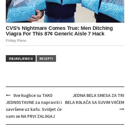
OBJAVLJENO U
RECEPTI
Navigacija
0ve kuglice su TAK0
JEDNA BELA SMESA ZA TRI
objava
JEDN0STAVNE za napraviti i
BELA K0LAČA SA SUVIM V0ĆEM
savršene uz kafu. Svidjet će
vam se NA PRVI ZAL0GAJ