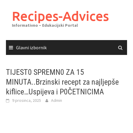
Skoči
do
Recipes-Advices
sadržaja
Informativno – Edukacijski Portal
Glavni izbornik
TIJEST0 SPREMN0 ZA 15
MINUTA..Brzinski recept za najljepše
kiflice…Uspijeva i P0ČETNICIMA
9 prosinca, 2025
Admin