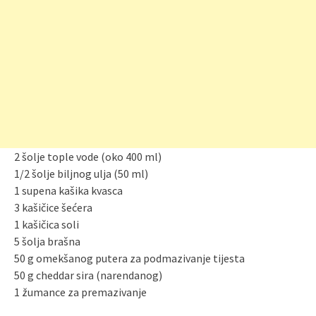
2 šolje tople vode (oko 400 ml)
1/2 šolje biljnog ulja (50 ml)
1 supena kašika kvasca
3 kašičice šećera
1 kašičica soli
5 šolja brašna
50 g omekšanog putera za podmazivanje tijesta
50 g cheddar sira (narendanog)
1 žumance za premazivanje