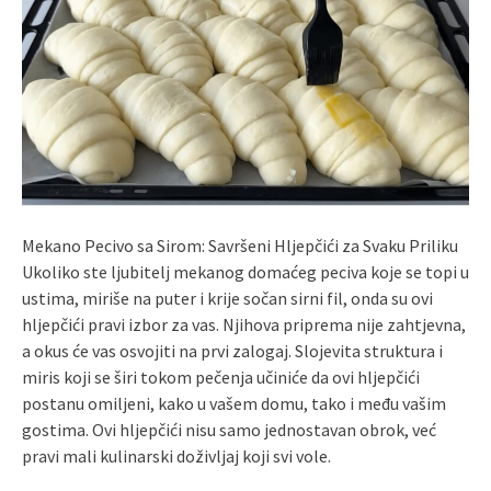
Mekano Pecivo sa Sirom: Savršeni Hljepčići za Svaku Priliku
Ukoliko ste ljubitelj mekanog domaćeg peciva koje se topi u
ustima, miriše na puter i krije sočan sirni fil, onda su ovi
hljepčići pravi izbor za vas. Njihova priprema nije zahtjevna,
a okus će vas osvojiti na prvi zalogaj. Slojevita struktura i
miris koji se širi tokom pečenja učiniće da ovi hljepčići
postanu omiljeni, kako u vašem domu, tako i među vašim
gostima. Ovi hljepčići nisu samo jednostavan obrok, već
pravi mali kulinarski doživljaj koji svi vole.