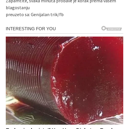
Zapamtite, svaka minuta probave je korak prema vašem
blagostanju
preuzeto sa: Genijalan trik/fb