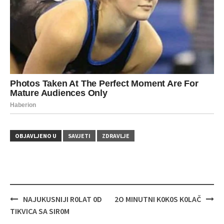
OBJAVLJENO U
SAVJETI
ZDRAVLJE
Navigacija
NAJUKUSNIJI R0LAT 0D
2O MINUTNI K0K0S K0LAČ
objava
TIKVICA SA SIR0M