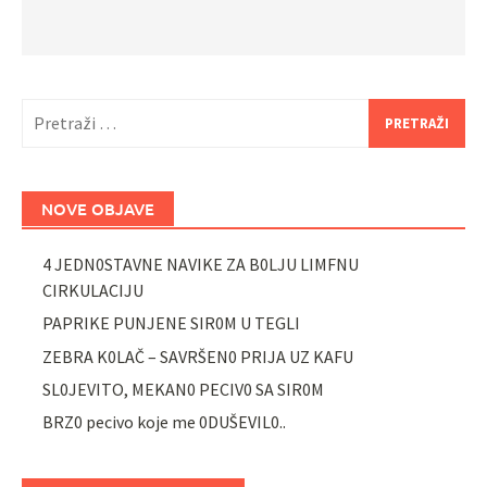
Pretraži:
NOVE OBJAVE
4 JEDN0STAVNE NAVIKE ZA B0LJU LIMFNU
CIRKULACIJU
PAPRIKE PUNJENE SIR0M U TEGLI
ZEBRA K0LAČ – SAVRŠEN0 PRIJA UZ KAFU
SL0JEVITO, MEKAN0 PECIV0 SA SIR0M
BRZ0 pecivo koje me 0DUŠEVIL0..