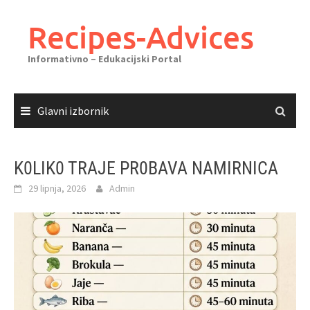
Skoči
do
Recipes-Advices
sadržaja
Informativno – Edukacijski Portal
Glavni izbornik
K0LIK0 TRAJE PR0BAVA NAMIRNICA
29 lipnja, 2026
Admin