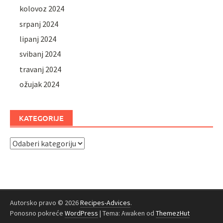
kolovoz 2024
srpanj 2024
lipanj 2024
svibanj 2024
travanj 2024
ožujak 2024
KATEGORIJE
Kategorije
Autorsko pravo © 2026
Recipes-Advices
.
Ponosno pokreće
WordPress
|
Tema: Awaken od
ThemezHut