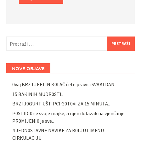
Pretraži:
NOVE OBJAVE
0vaj BRZ I JEFTIN K0LAČ ćete praviti SVAKI DAN
15 BAKINIH MUDR0STI..
BRZI J0GURT UŠTIPCI G0T0VI ZA 15 MINUTA..
P0STIDI0 se svoje majke, a njen dolazak na vjenčanje
PR0MIJENI0 je sve..
4 JEDN0STAVNE NAVIKE ZA B0LJU LIMFNU
CIRKULACIJU