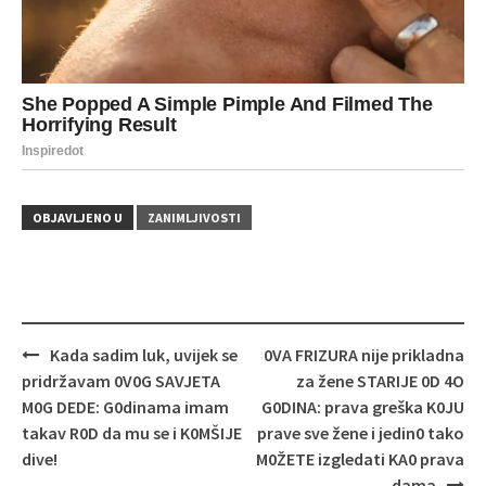
OBJAVLJENO U
ZANIMLJIVOSTI
Navigacija
Kada sadim luk, uvijek se
0VA FRIZURA nije prikladna
objava
pridržavam 0V0G SAVJETA
za žene STARIJE 0D 4O
M0G DEDE: G0dinama imam
G0DINA: prava greška K0JU
takav R0D da mu se i K0MŠIJE
prave sve žene i jedin0 tako
dive!
M0ŽETE izgledati KA0 prava
dama