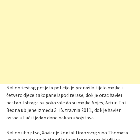
Nakon šestog posjeta policija je pronašla tijela majke i
četvero djece zakopane ispod terase, dok je otac Xavier
nestao. Istrage su pokazale da su majke Anjes, Artur, En i
Beona ubijene između 3. i 5. travnja 2011., dok je Xavier
ostao u kući tjedan dana nakon ubojstava.
Nakon ubojstva, Xavier je kontaktirao svog sina Thomasa