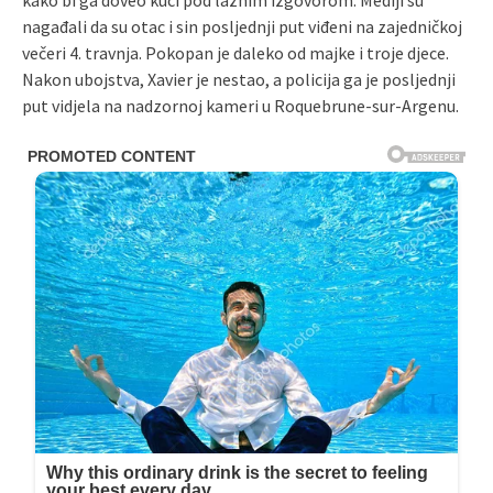
kako bi ga doveo kući pod lažnim izgovorom. Mediji su
nagađali da su otac i sin posljednji put viđeni na zajedničkoj
večeri 4. travnja. Pokopan je daleko od majke i troje djece.
Nakon ubojstva, Xavier je nestao, a policija ga je posljednji
put vidjela na nadzornoj kameri u Roquebrune-sur-Argenu.