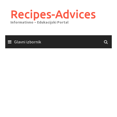
Skoči
do
Recipes-Advices
sadržaja
Informativno – Edukacijski Portal
Glavni izbornik