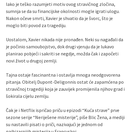
Iako je teško razumjeti motiv ovog stravičnog zločina,
sumnja se da su financijske okolnosti mogle igrati ulogu.
Nakon očeve smrti, Xavier je shvatio da je švorc, što je
moglo biti povod za tragediju.
Uostalom, Xavier nikada nije pronađen. Neki su nagađali da
je počinio samoubojstvo, dok drugi vjeruju da je lukavo
planirao pobjeći i sakriti se negdje, možda čak i započeti
novi život u drugoj zemlji.
Tajna ostaje fascinantna i ostavlja mnoga neodgovorena
pitanja. Obitelj Dupont-Deligonnis ostat će zapamćena po
stravičnoj tragediji koja je zauvijek promijenila njihov grad i
šokirala cijelu zemlju.
Čak je i Netflix ispričao priču u epizodi “Kuća strave” prve
sezone serije “Neriješene misterije”, piše Blic Žena, a mediji
su nastavili pisati o priči, nazivajući je jednom od
najbizarnijih misterija u Francuskoj .