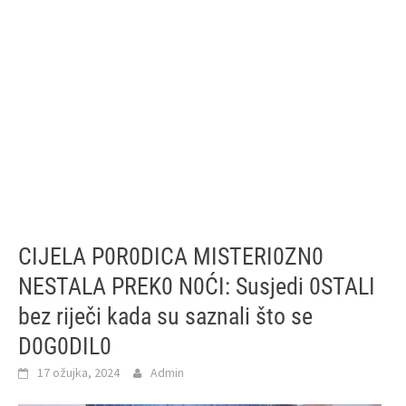
CIJELA P0R0DICA MISTERI0ZN0
NESTALA PREK0 N0ĆI: Susjedi 0STALI
bez riječi kada su saznali što se
D0G0DIL0
17 ožujka, 2024
Admin