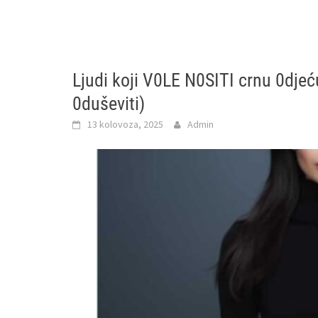
Ljudi koji V0LE N0SITI crnu 0djeć
0duševiti)
13 kolovoza, 2025
Admin