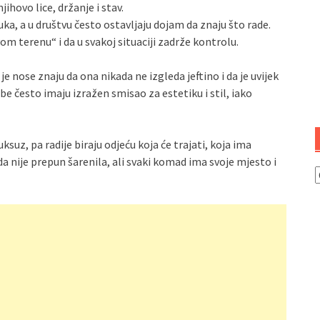
ihovo lice, držanje i stav.
uka, a u društvu često ostavljaju dojam da znaju što rade.
m terenu“ i da u svakoj situaciji zadrže kontrolu.
 je nose znaju da ona nikada ne izgleda jeftino i da je uvijek
be često imaju izražen smisao za estetiku i stil, iako
suz, pa radije biraju odjeću koja će trajati, koja ima
a nije prepun šarenila, ali svaki komad ima svoje mjesto i
K