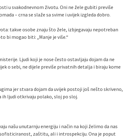
osti u svakodnevnom životu. Oni ne žele gubiti previše
mada – crna se slaže sa svime i uvijek izgleda dobro.
vota: takve osobe znaju što žele, izbjegavaju nepotreban
to bi mogao biti: „Manje je više.“
terije. Ljudi koji je nose često ostavljaju dojam da ne
ek o sebi, ne dijele previše privatnih detalja i biraju kome
gima jer stvara dojam da uvijek postoji još nešto skriveno,
 ih ljudi otkrivaju polako, sloj po sloj.
ju našu unutarnju energiju i način na koji želimo da nas
sofisticiranost, zaštitu, ali i introspekciju. Ona je poput