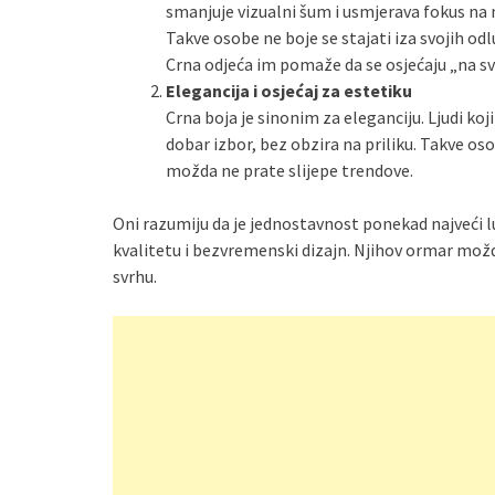
smanjuje vizualni šum i usmjerava fokus na nj
Takve osobe ne boje se stajati iza svojih odl
Crna odjeća im pomaže da se osjećaju „na svo
Elegancija i osjećaj za estetiku
Crna boja je sinonim za eleganciju. Ljudi koji
dobar izbor, bez obzira na priliku. Takve oso
možda ne prate slijepe trendove.
Oni razumiju da je jednostavnost ponekad najveći luk
kvalitetu i bezvremenski dizajn. Njihov ormar možd
svrhu.