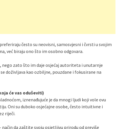
 preferiraju često su neovisni, samosvjesni i čvrsti u svojim
ma, već biraju ono što im osobno odgovara.
 nego zato što im daje osjećaj autoriteta i unutarnje
e doživljava kao ozbiljne, pouzdane i fokusirane na
oja će vas oduševiti)
hladnoćom, iznenađujuće je da mnogi ljudi koji vole ovu
ju. Oni su duboko osjećajne osobe, često intuitivne i
 riječi.
način da zaštite svoju osjetljivu prirodu od previše