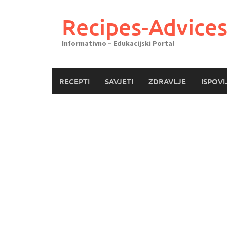
Skoči
do
Recipes-Advice
sadržaja
Informativno – Edukacijski Portal
RECEPTI
SAVJETI
ZDRAVLJE
ISPOVI