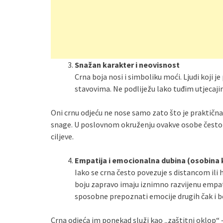
Snažan karakter i neovisnost
Crna boja nosi i simboliku moći. Ljudi koji je
stavovima. Ne podliježu lako tuđim utjecaji
Oni crnu odjeću ne nose samo zato što je praktična,
snage. U poslovnom okruženju ovakve osobe često s
ciljeve.
Empatija i emocionalna dubina (osobina k
Iako se crna često povezuje s distancom ili 
boju zapravo imaju iznimno razvijenu empati
sposobne prepoznati emocije drugih čak i bez
Crna odjeća im ponekad služi kao „zaštitni oklop“ – 