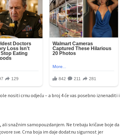
ole nositi crnu odjeću – a broj 4 će vas posebno iznenaditi i
im, ali snažnim samopouzdanjem. Ne trebaju kričave boje da
 govore sve. Crna boja im daje dodatnu sigurnost jer