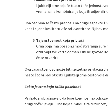
Ljubitelji crne odjeće često teže jednostavn
vremena na kombiniranje boja ili odjevnih ko
Ova osobina se često prenosi i na druge aspekte ži
kaos i cijene kvalitetu više od kvantitete. Njihov mo
Tajanstvenost koja privlači
Crna boja ima posebnu moć stvaranja aure mis
otkrivaju sve karte odmah. Oni ne govore uvij
će se otvoriti.
Ova tajanstvenost može biti izuzetno privlačna dru
nešto što vrijedi otkriti. Ljubitelji crne često vole da
Zašto je crna boja toliko posebna?
Psiholozi objašnjavaju da boje koje nosimo odražava
drugi doživljavaju. Crna boja simbolizira autoritet, 