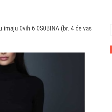
u imaju 0vih 6 0S0BINA (br. 4 će vas
P