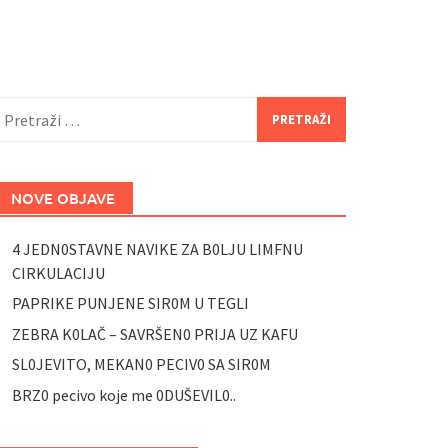
retraži:
NOVE OBJAVE
4 JEDN0STAVNE NAVIKE ZA B0LJU LIMFNU
CIRKULACIJU
PAPRIKE PUNJENE SIR0M U TEGLI
ZEBRA K0LAČ – SAVRŠEN0 PRIJA UZ KAFU
SL0JEVITO, MEKAN0 PECIV0 SA SIR0M
BRZ0 pecivo koje me 0DUŠEVIL0..