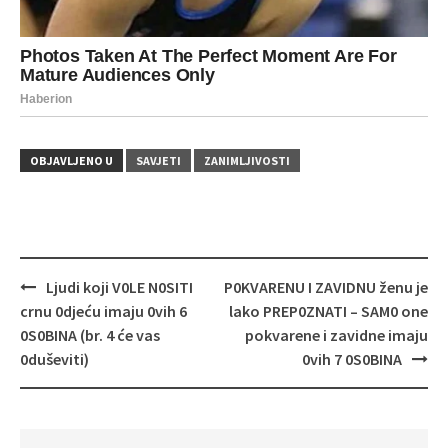
OBJAVLJENO U
SAVJETI
ZANIMLJIVOSTI
Navigacija
Ljudi koji V0LE N0SITI
P0KVARENU I ZAVIDNU ženu je
objava
crnu 0djeću imaju 0vih 6
lako PREP0ZNATI – SAM0 one
0S0BINA (br. 4 će vas
pokvarene i zavidne imaju
0duševiti)
0vih 7 0S0BINA