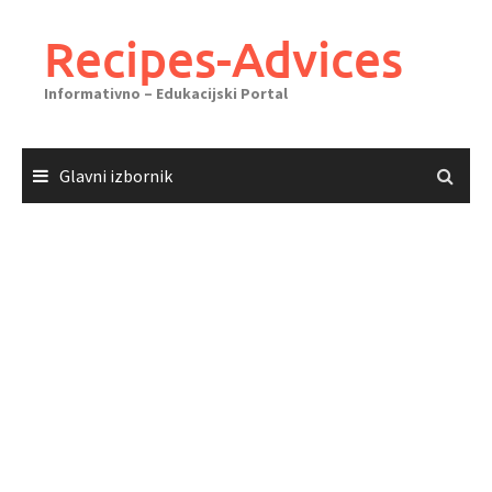
Skoči
do
Recipes-Advices
sadržaja
Informativno – Edukacijski Portal
Glavni izbornik