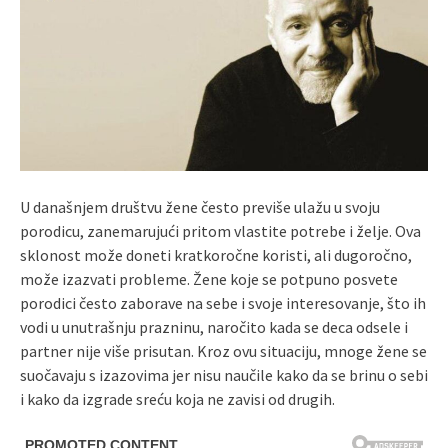
U današnjem društvu žene često previše ulažu u svoju
porodicu, zanemarujući pritom vlastite potrebe i želje. Ova
sklonost može doneti kratkoročne koristi, ali dugoročno,
može izazvati probleme. Žene koje se potpuno posvete
porodici često zaborave na sebe i svoje interesovanje, što ih
vodi u unutrašnju prazninu, naročito kada se deca odsele i
partner nije više prisutan. Kroz ovu situaciju, mnoge žene se
suočavaju s izazovima jer nisu naučile kako da se brinu o sebi
i kako da izgrade sreću koja ne zavisi od drugih.