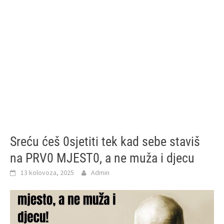
Sreću ćeš 0sjetiti tek kad sebe staviš
na PRV0 MJEST0, a ne muža i djecu
13 kolovoza, 2025
Admin