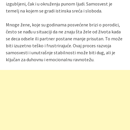
izgubljeni, čak i u okruženju punom ljudi. Samosvest je
temelj na kojem se gradi istinska sreća i sloboda.
Mnoge žene, koje su godinama posvećene brizi o porodici,
često se nađu u situaciji da ne znaju šta žele od života kada
se deca odsele ili partner postane manje prisutan. To može
biti izuzetno teško i frustrirajuće. Ovaj proces razvoja
samosvesti i unutrašnje stabilnosti može biti dug, ali je
ključan za duhovnu i emocionalnu ravnotežu.