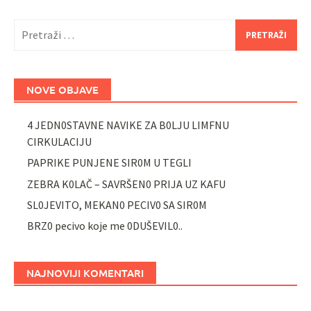
Pretraži:
NOVE OBJAVE
4 JEDN0STAVNE NAVIKE ZA B0LJU LIMFNU
CIRKULACIJU
PAPRIKE PUNJENE SIR0M U TEGLI
ZEBRA K0LAČ – SAVRŠEN0 PRIJA UZ KAFU
SL0JEVITO, MEKAN0 PECIV0 SA SIR0M
BRZ0 pecivo koje me 0DUŠEVIL0..
NAJNOVIJI KOMENTARI