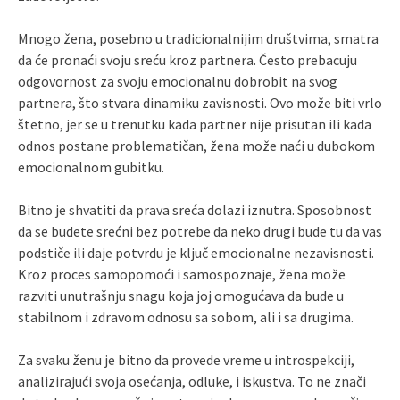
Mnogo žena, posebno u tradicionalnijim društvima, smatra
da će pronaći svoju sreću kroz partnera. Često prebacuju
odgovornost za svoju emocionalnu dobrobit na svog
partnera, što stvara dinamiku zavisnosti. Ovo može biti vrlo
štetno, jer se u trenutku kada partner nije prisutan ili kada
odnos postane problematičan, žena može naći u dubokom
emocionalnom gubitku.
Bitno je shvatiti da prava sreća dolazi iznutra. Sposobnost
da se budete srećni bez potrebe da neko drugi bude tu da vas
podstiče ili daje potvrdu je ključ emocionalne nezavisnosti.
Kroz proces samopomoći i samospoznaje, žena može
razviti unutrašnju snagu koja joj omogućava da bude u
stabilnom i zdravom odnosu sa sobom, ali i sa drugima.
Za svaku ženu je bitno da provede vreme u introspekciji,
analizirajući svoja osećanja, odluke, i iskustva. To ne znači