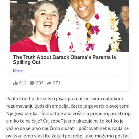
Paulo Coelho, brazilski pisac poznat po svom dubokom
razumevanju ljudskih emocija, često je govorio o ovoj temi.
Njegova izreka: “Šta ostaje ako vrištiš u prepunoj prostoriji,
a niko te ne čuje? Čuj sebe.” jasno ukazuje na to koliko je
važno da se prvo naučimo slušati i poštovati sebe. Kada ne
osluškujemo vlastite želje i potrebe, lako možemo postati