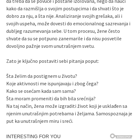
da treba da se povuče i postane izolovana, nego da nauči
kako da razmišlja o svojim postupcima i da shvati što je
dobro za nju, a šta nije. Analiziranje svojih grešaka, ali i
svojih uspeha, može dovesti do emocionalnog sazrevanja i
dubljeg razumevanja sebe. U tom procesu, žene često
shvate da su se potpuno zanemarile i da nisu posvetile
dovoljno pažnje svom unutrašnjem svetu.
Zato je ključno postaviti sebi pitanja poput:
Šta želim da postignem u životu?
Koje aktivnosti me ispunjavaju i zbog čega?
Kako se osećam kada sam sama?
Šta moram promeniti da bih bila srećnija?
Na taj način, žena može izgraditi život koji je usklađen sa
njenim unutrašnjim potrebama i željama. Samospoznaja je
put ka unutrašnjem miru i sreći.