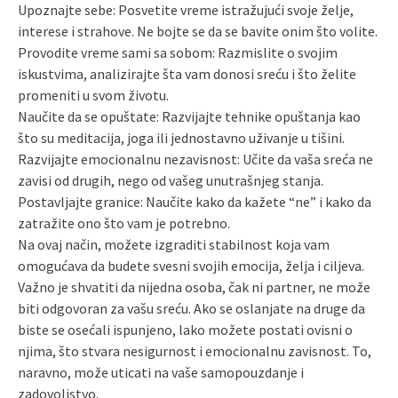
Upoznajte sebe: Posvetite vreme istražujući svoje želje,
interese i strahove. Ne bojte se da se bavite onim što volite.
Provodite vreme sami sa sobom: Razmislite o svojim
iskustvima, analizirajte šta vam donosi sreću i što želite
promeniti u svom životu.
Naučite da se opuštate: Razvijajte tehnike opuštanja kao
što su meditacija, joga ili jednostavno uživanje u tišini.
Razvijajte emocionalnu nezavisnost: Učite da vaša sreća ne
zavisi od drugih, nego od vašeg unutrašnjeg stanja.
Postavljajte granice: Naučite kako da kažete “ne” i kako da
zatražite ono što vam je potrebno.
Na ovaj način, možete izgraditi stabilnost koja vam
omogućava da budete svesni svojih emocija, želja i ciljeva.
Važno je shvatiti da nijedna osoba, čak ni partner, ne može
biti odgovoran za vašu sreću. Ako se oslanjate na druge da
biste se osećali ispunjeno, lako možete postati ovisni o
njima, što stvara nesigurnost i emocionalnu zavisnost. To,
naravno, može uticati na vaše samopouzdanje i
zadovoljstvo.