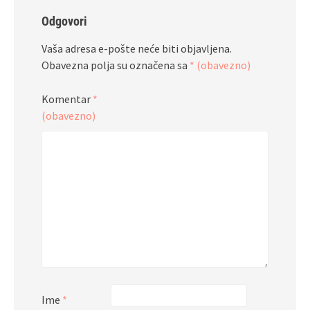
Odgovori
Vaša adresa e-pošte neće biti objavljena.
Obavezna polja su označena sa
* (obavezno)
Komentar
*
(obavezno)
Ime
*