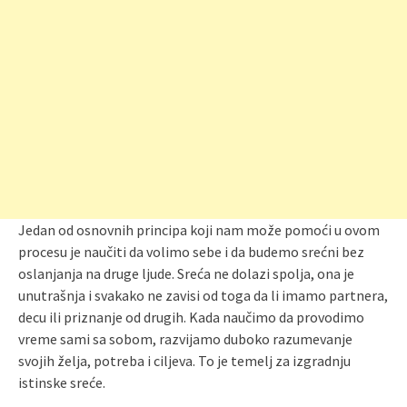
Jedan od osnovnih principa koji nam može pomoći u ovom
procesu je naučiti da volimo sebe i da budemo srećni bez
oslanjanja na druge ljude. Sreća ne dolazi spolja, ona je
unutrašnja i svakako ne zavisi od toga da li imamo partnera,
decu ili priznanje od drugih. Kada naučimo da provodimo
vreme sami sa sobom, razvijamo duboko razumevanje
svojih želja, potreba i ciljeva. To je temelj za izgradnju
istinske sreće.