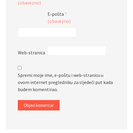
(obavezno)
E-pošta
*
(obavezno)
Web-stranica
Spremi moje ime, e-poštu i web-stranicu u
ovom internet pregledniku za sljedeći put kada
budem komentirao.