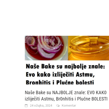
Naše Bake su NAJB0LJE znale: EV0 KAK0
izliječiti Astmu, Br0nhitis i Plućne B0LESTI
24 ožujka, 2024
Komentar