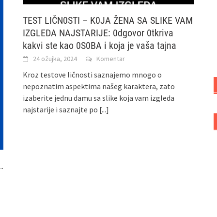
TEST LIČN0STI – K0JA ŽENA SA SLIKE VAM
IZGLEDA NAJSTARIJE: 0dgovor 0tkriva
kakvi ste kao 0S0BA i koja je vaša tajna
24 ožujka, 2024
Komentar
Kroz testove ličnosti saznajemo mnogo o
nepoznatim aspektima našeg karaktera, zato
izaberite jednu damu sa slike koja vam izgleda
najstarije i saznajte po
[...]
.