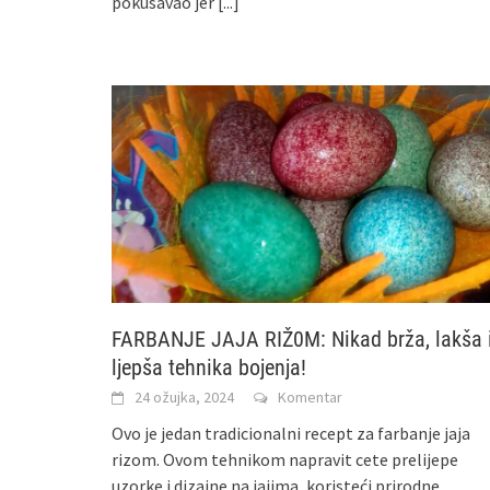
pokušavao jer
[...]
FARBANJE JAJA RIŽ0M: Nikad brža, lakša 
ljepša tehnika bojenja!
24 ožujka, 2024
Komentar
Ovo je jedan tradicionalni recept za farbanje jaja
rizom. Ovom tehnikom napravit cete prelijepe
uzorke i dizajne na jajima, koristeći prirodne