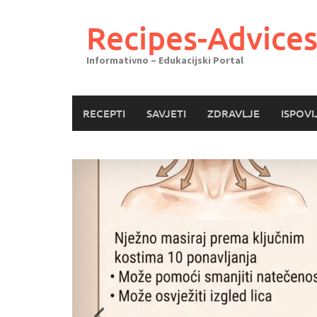
Skoči
do
Recipes-Advice
sadržaja
Informativno – Edukacijski Portal
RECEPTI
SAVJETI
ZDRAVLJE
ISPOVI