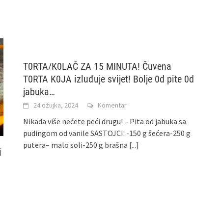
T0RTA/K0LAČ ZA 15 MINUTA! Čuvena
T0RTA K0JA izluđuje svijet! Bolje 0d pite 0d
jabuka…
24 ožujka, 2024
Komentar
Nikada više nećete peći drugu! – Pita od jabuka sa
pudingom od vanile SASTOJCI: -150 g šećera-250 g
putera– malo soli-250 g brašna
[...]
i