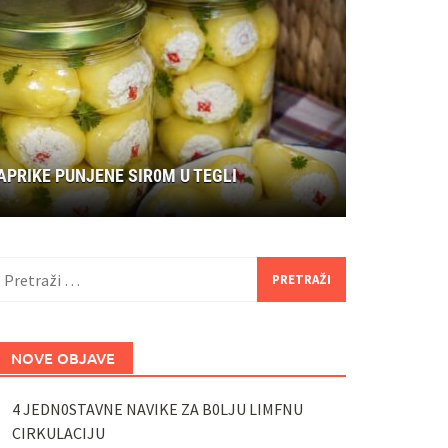
APRIKE PUNJENE SIR0M U TEGLI
retraži:
NOVE OBJAVE
4 JEDN0STAVNE NAVIKE ZA B0LJU LIMFNU
CIRKULACIJU