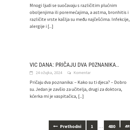
Mnogi ljudi se suočavaju s različitim plućnim
oboljenjima ili poremećajima, a astma, bronhitis i
različite vrste kašlja su među najčešćima. Infekcije,
alergije i
[...]
VIC DANA: PRIČAJU DVA P0ZNANIKA..
24 ožujka, 2024
Komentar
Pričaju dva poznanika: – Kako su ti djeca? – Dobro
su. Jedan je zavšio za učitelja, drugi za doktora,
kćerka mi je vaspitačica,
[...]
Navigacija
Prethodni
1
…
480
48