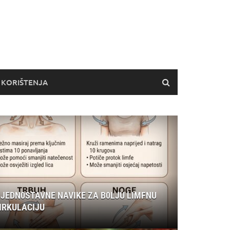
 KORIŠTENJA
 JEDN0STAVNE NAVIKE ZA B0LJU LIMFNU
IRKULACIJU