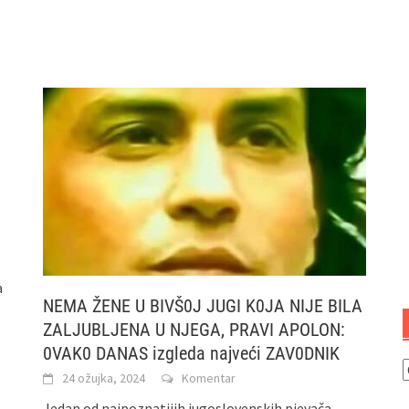
a
NEMA ŽENE U BIVŠ0J JUGI K0JA NIJE BILA
ZALJUBLJENA U NJEGA, PRAVI APOLON:
0VAK0 DANAS izgleda najveći ZAV0DNIK
K
24 ožujka, 2024
Komentar
Jedan od najpoznatijih jugoslovenskih pjevača