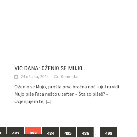
VIC DANA: 0ŽENI0 SE MUJ0..
24 ožujka, 2024
Komentar
Oženio se Mujo, prošla prva bračna noć i ujutru vidi
Mujo piše Fata nešto u tefter. – Šta to pišeš? –
Ocjenjujem te,
[...]
1
482
483
484
485
486
…
498