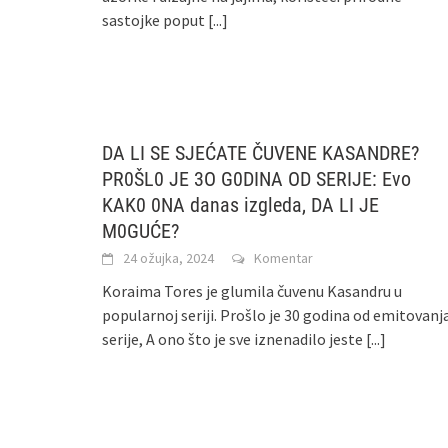
sastojke poput
[...]
DA LI SE SJEĆATE ČUVENE KASANDRE?
PR0ŠL0 JE 3O G0DINA OD SERIJE: Evo
KAK0 0NA danas izgleda, DA LI JE
M0GUĆE?
24 ožujka, 2024
Komentar
Koraima Tores je glumila čuvenu Kasandru u
popularnoj seriji. Prošlo je 30 godina od emitovanj
serije, A ono što je sve iznenadilo jeste
[...]