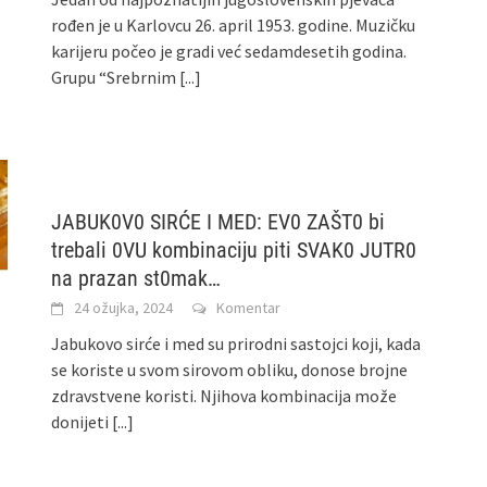
rođen je u Karlovcu 26. april 1953. godine. Muzičku
karijeru počeo je gradi već sedamdesetih godina.
Grupu “Srebrnim
[...]
JABUK0V0 SIRĆE I MED: EV0 ZAŠT0 bi
trebali 0VU kombinaciju piti SVAK0 JUTR0
na prazan st0mak…
24 ožujka, 2024
Komentar
Jabukovo sirće i med su prirodni sastojci koji, kada
se koriste u svom sirovom obliku, donose brojne
zdravstvene koristi. Njihova kombinacija može
donijeti
[...]